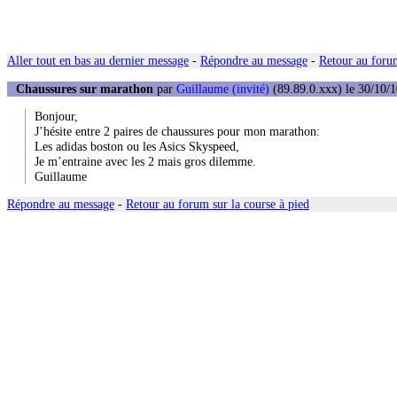
Aller tout en bas au dernier message
-
Répondre au message
-
Retour au forum
Chaussures sur marathon
par
Guillaume (invité)
(89.89.0.xxx) le 30/10/1
Bonjour,
J’hésite entre 2 paires de chaussures pour mon marathon:
Les adidas boston ou les Asics Skyspeed,
Je m’entraine avec les 2 mais gros dilemme.
Guillaume
Répondre au message
-
Retour au forum sur la course à pied