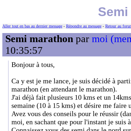
Semi
Aller tout en bas au dernier message
-
Répondre au message
-
Retour au forum
Semi marathon
par
moi (me
10:35:57
Bonjour à tous,
Ca y est je me lance, je suis décidé à part
marathon (en attendant le marathon).
J'ai déjà fait plusieurs 10 kms et un 14kms
semaine (10 à 15 kms) et désire me faire 
Avez vous des conseils pour le réussir (d
moi, en sachant que pour l'instant je sui
Connaissez vous des semi dans le nord sur 