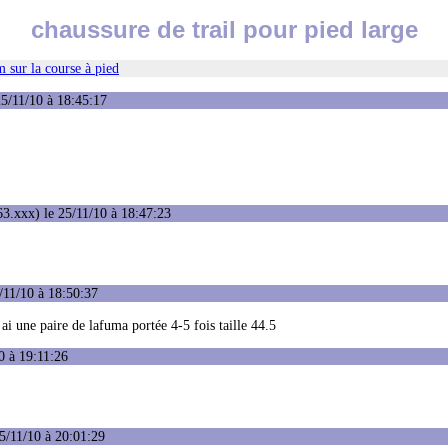
chaussure de trail pour pied large
 sur la course à pied
5/11/10 à 18:45:17
3.xxx) le 25/11/10 à 18:47:23
/11/10 à 18:50:37
ai une paire de lafuma portée 4-5 fois taille 44.5
0 à 19:11:26
5/11/10 à 20:01:29