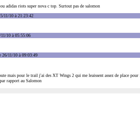
, ou adidas riots super nova c top. Surtout pas de salomon
5/11/10 à 21:23:42
/11/10 à 05:55:06
 26/11/10 à 09:03:49
oute mais pour le trail j'ai des XT Wings 2 qui me leaissent assez de place pour
s par rapport au Salomon