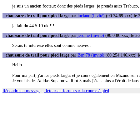
je suis un ancien footeux donc des pieds larges, je prends asics Trabuco
chaussure de trail pour pied large
par
luciano (invité)
(90.34.69.xxx) le 2
je fait du 44.5 10 uk !!!!
chaussure de trail pour pied large
par
jérome (invité)
(90.0.86.xxx) le 26
Serais tu interessé elles sont comme neuves .
chaussure de trail pour pied large
par
Ben 78 (invité)
(80.254.146.xxx) le
Hello
Pour ma part, j'ai les pieds larges et je cours également en Mizuno sur r
Je voulais des Adidas Supernova Riot 3 mais j'étais plus a l'éroit dedan
Répondre au message
-
Retour au forum sur la course à pied