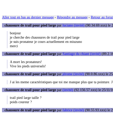
Aller tout en bas au dernier message
-
Répondre au message
-
Retour au forum
chaussure de trail pour pied large
par
luciano (invité)
(90.34.69.xxx) le 2
bonjour
je cherche des chaussures de trail pour pied large
je suis pronateur je cours actuellement en miuzuno
merci
chaussure de trail pour pied large
par
Santiago du chiant (invité)
(89.2.16
A mort les pronateurs!
Vive les pieds universels!
chaussure de trail pour pied large
par
jérome (invité)
(90.0.86.xxx) le 25
J ai les meme caractéristiques que toi me manque plus que ta pointure. J 
chaussure de trail pour pied large
par
(invité)
(92.156.57.xxx) le 25/11/1
trail pied large taille ?
poids coureur ?
chaussure de trail pour pied large
par
fabrice (invité)
(90.55.93.xxx) le 2