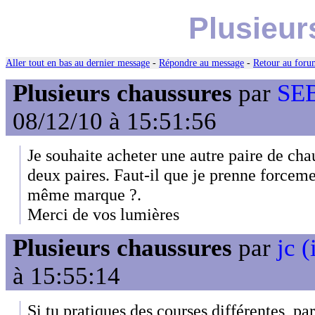
Plusieur
Aller tout en bas au dernier message
-
Répondre au message
-
Retour au forum
Plusieurs chaussures
par
SEB
08/12/10 à 15:51:56
Je souhaite acheter une autre paire de cha
deux paires. Faut-il que je prenne force
même marque ?.
Merci de vos lumières
Plusieurs chaussures
par
jc (
à 15:55:14
Si tu pratiques des courses différentes, p