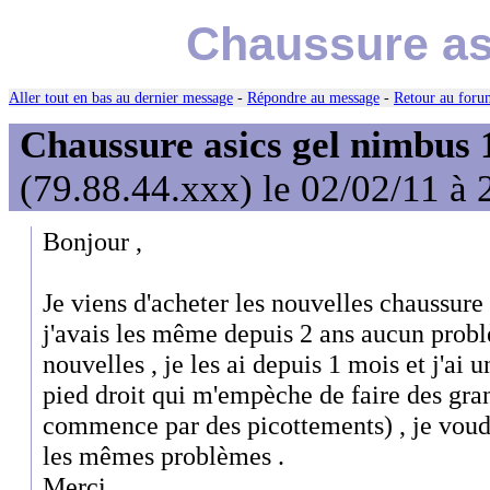
Chaussure as
Aller tout en bas au dernier message
-
Répondre au message
-
Retour au forum
Chaussure asics gel nimbus 
(79.88.44.xxx) le 02/02/11 à 
Bonjour ,
Je viens d'acheter les nouvelles chaussure
j'avais les même depuis 2 ans aucun probl
nouvelles , je les ai depuis 1 mois et j'ai 
pied droit qui m'empèche de faire des gran
commence par des picottements) , je voudr
les mêmes problèmes .
Merci