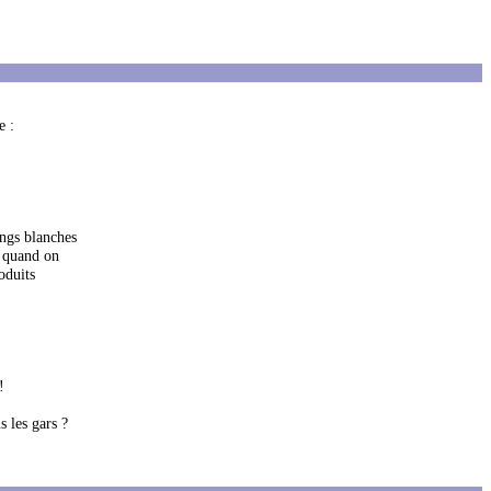
e :
ings blanches
r quand on
oduits
!
s les gars ?