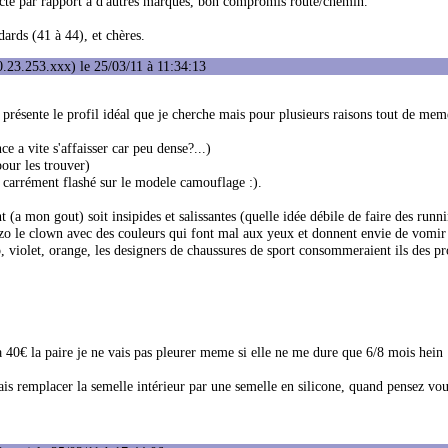
ecte par rapport à d'autres marques, bon compromis route/chemin.
dards (41 à 44), et chères.
.23.253.xxx) le 25/03/11 à 11:34:13
e présente le profil idéal que je cherche mais pour plusieurs raisons tout de mem
ce a vite s'affaisser car peu dense?...)
pour les trouver)
i carrément flashé sur le modele camouflage :).
t (a mon gout) soit insipides et salissantes (quelle idée débile de faire des runn
 bozo le clown avec des couleurs qui font mal aux yeux et donnent envie de vomi
, violet, orange, les designers de chaussures de sport consommeraient ils des pr
s a 40€ la paire je ne vais pas pleurer meme si elle ne me dure que 6/8 mois hein 
rais remplacer la semelle intérieur par une semelle en silicone, quand pensez vou