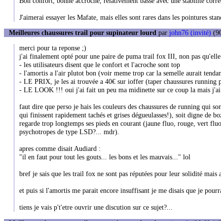
Bon confort, bonne accroche, relativement basse avec une stabilité corr
J'aimerai essayer les Mafate, mais elles sont rares dans les pointures stan
Meilleures chaussures trail pour supinateur lourd
par
john76 (invité)
(90
merci pour ta reponse ;)
j'ai finalement opté pour une paire de puma trail fox III, non pas qu'ell
- les utilisateurs disent que le confort et l'acroche sont top
- l'amortis a l'air plutot bon (voir meme trop car la semelle aurait tendan
- LE PRIX, je les ai trouvée a 40€ sur ioffer (taper chaussures running 
- LE LOOK !!! oui j'ai fait un peu ma midinette sur ce coup la mais j'a
faut dire que perso je hais les couleurs des chaussures de running qui son
qui finissent rapidement tachés et grises dégueulasses!), soit digne de
regarde trop longtemps ses pieds en courant (jaune fluo, rouge, vert fluo
psychotropes de type LSD?... mdr).
apres comme disait Audiard :
"il en faut pour tout les gouts... les bons et les mauvais..." lol
bref je sais que les trail fox ne sont pas réputées pour leur solidité mai
et puis si l'amortis me parait encore insuffisant je me disais que je pour
tiens je vais p't'etre ouvrir une discution sur ce sujet?...