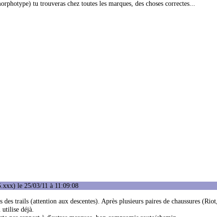
orphotype) tu trouveras chez toutes les marques, des choses correctes...
.xxx) le 25/03/11 à 11:09:08
rs des trails (attention aux descentes). Après plusieurs paires de chaussures (Ri
 utilise déjà.