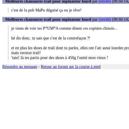
Meilleures chaussures trail pour supinateur lourd
par
(invité)
(90.60.142
c'est de la pub MaPu déguisé ça ou je rêve!
Meilleures chaussures trail pour supinateur lourd
par
(invité)
(90.60.142
je viens de voir tes P*UM*A comme disent ces copistes chinois...
hé dis donc, tu sais que c'est de la contrefaçon ?!
et en plus les shoes de trail dont tu parles, elles ont l'air aussi lourdes 
mais version trail!
'tain! là tes partis pour des shoes à 450g l'unité mon vieux !
Répondre au message
-
Retour au forum sur la course à pied