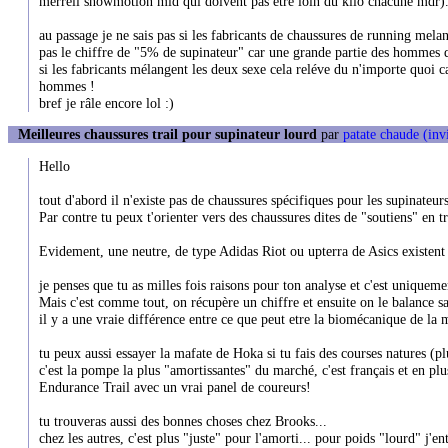
merrell snowmotion mid qui doivent pas etre loin du kilo chacune mdr)
au passage je ne sais pas si les fabricants de chaussures de running mel
pas le chiffre de "5% de supinateur" car une grande partie des hommes q
si les fabricants mélangent les deux sexe cela reléve du n'importe quoi ca
hommes !
bref je râle encore lol :)
Meilleures chaussures trail pour supinateur lourd
par
patate chaude (inv
Hello
tout d'abord il n'existe pas de chaussures spécifiques pour les supinateur
Par contre tu peux t'orienter vers des chaussures dites de "soutiens" en 
Evidement, une neutre, de type Adidas Riot ou upterra de Asics existent 
je penses que tu as milles fois raisons pour ton analyse et c'est unique
Mais c'est comme tout, on récupère un chiffre et ensuite on le balance sa
il y a une vraie différence entre ce que peut etre la biomécanique de la
tu peux aussi essayer la mafate de Hoka si tu fais des courses natures (pl
c'est la pompe la plus "amortissantes" du marché, c'est français et en plu
Endurance Trail avec un vrai panel de coureurs!
tu trouveras aussi des bonnes choses chez Brooks...
chez les autres, c'est plus "juste" pour l'amorti... pour poids "lourd" j'en