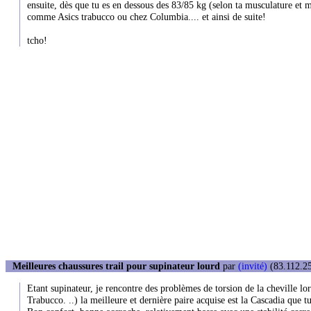
ensuite, dès que tu es en dessous des 83/85 kg (selon ta musculature et m
comme Asics trabucco ou chez Columbia.... et ainsi de suite!
tcho!
Meilleures chaussures trail pour supinateur lourd
par
(invité)
(83.112.25
Etant supinateur, je rencontre des problèmes de torsion de la cheville lo
Trabucco. ..) la meilleure et dernière paire acquise est la Cascadia que tu