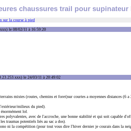
eures chaussures trail pour supinateur
 sur la course à pied
xxx) le 08/02/11 à 16:59:20
.23.253.xxx) le 24/03/11 à 20:49:02
 terrains mixtes (routes, chemins et foret)sur courtes a moyennes distances (6 a
 l'extérieur/milieux du pied).
s énormément lol.
res polyvalentes, avec de l'accroche, une bonne stabilité et qui soit capable d'of
es traumas potentiels liés au sac a dos).
ono ni la compétition (pour tout vous dire l'hiver dernier je courais dans la nei