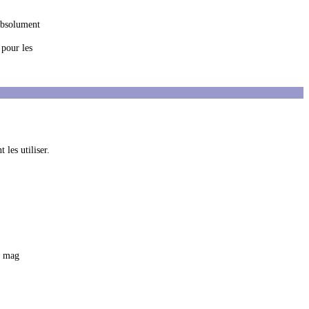
 absolument
 pour les
 les utiliser.
le mag