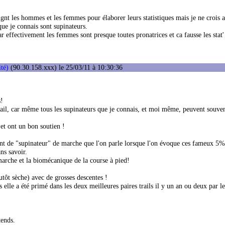
.
angnt les hommes et les femmes pour élaborer leurs statistiques mais je ne crois
ue je connais sont supinateurs.
r effectivement les femmes sont presque toutes pronatrices et ca fausse les stat'
ité)
(90.30.158.xxx) le 25/03/11 à 10:30:36
s!
trail, car même tous les supinateurs que je connais, et moi même, peuvent souvent
et ont un bon soutien !
ment de "supinateur" de marche que l'on parle lorsque l'on évoque ces fameux 5%
ns savoir.
 marche et la biomécanique de la course à pied!
utôt sèche) avec de grosses descentes !
s elle a été primé dans les deux meilleures paires trails il y un an ou deux par 
tends.