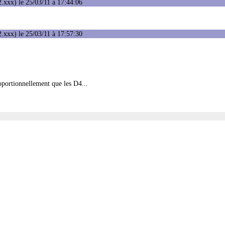
.xxx) le 25/03/11 à 17:44:06
.xxx) le 25/03/11 à 17:57:30
proportionnellement que les D4...