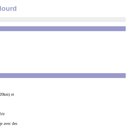
 lourd
 20km) et
frir
ge avec des