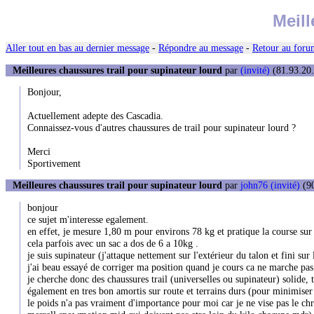
Meill
Aller tout en bas au dernier message
-
Répondre au message
-
Retour au forum
Meilleures chaussures trail pour supinateur lourd
par
(invité)
(81.93.20.
Bonjour,
Actuellement adepte des Cascadia.
Connaissez-vous d'autres chaussures de trail pour supinateur lourd ?
Merci
Sportivement
Meilleures chaussures trail pour supinateur lourd
par
john76 (invité)
(90
bonjour
ce sujet m'interesse egalement.
en effet, je mesure 1,80 m pour environs 78 kg et pratique la course sur
cela parfois avec un sac a dos de 6 a 10kg .
je suis supinateur (j'attaque nettement sur l'extérieur du talon et fini sur
j'ai beau essayé de corriger ma position quand je cours ca ne marche pa
je cherche donc des chaussures trail (universelles ou supinateur) solide, t
également en tres bon amortis sur route et terrains durs (pour minimiser l
le poids n'a pas vraiment d'importance pour moi car je ne vise pas le chr