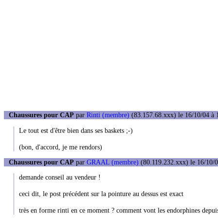
Chaussures pour CAP
par
Rinti (membre)
(83.157.68.xxx) le 16/10/04 à 
Le tout est d'être bien dans ses baskets ;-)
(bon, d'accord, je me rendors)
Chaussures pour CAP
par
GRAAL (membre)
(80.119.232.xxx) le 16/10/0
demande conseil au vendeur !
ceci dit, le post précédent sur la pointure au dessus est exact
très en forme rinti en ce moment ? comment vont les endorphines depui