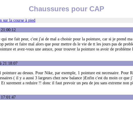
Chaussures pour CAP
 sur la course à pied
 21:00:12
qui me fait peur, c'est j'ai de mal a choisir pour la pointure, car si je prend m
op petite et faire mal alors que pour mettre ds le vie de tt les jours pas de prob
ointure et avez-vous une astuce, pour trouver la pointure ss avoir de problème l
à 21:18:07
1 pointure au dessus. Pour Nike, par exemple, 1 pointure est necessaire. Pour R
cessaires ( il y a aussi 3 largeurs chez new balance )Enfin c'est du moin ce que j'
 Et surement a reduire !! donc il faut prevoir un peu de jeu sans extreme non p
 17:01:47