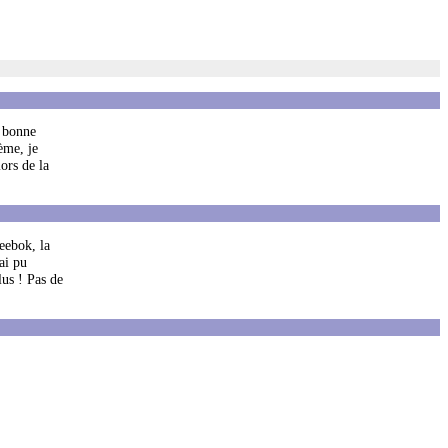
a bonne
lème, je
ors de la
eebok, la
ai pu
lus ! Pas de