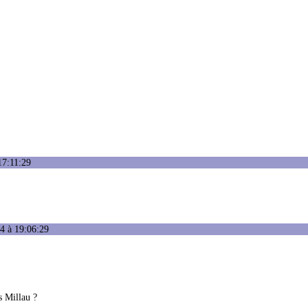
17:11:29
4 à 19:06:29
s Millau ?