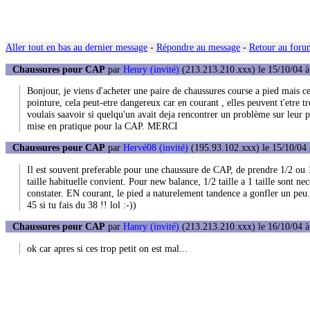
Aller tout en bas au dernier message
-
Répondre au message
-
Retour au forum
Chaussures pour CAP
par
Henry (invité)
(213.213.210.xxx) le 15/10/04 à
Bonjour, je viens d'acheter une paire de chaussures course a pied mais ce 
pointure, cela peut-etre dangereux car en courant , elles peuvent t'etre tr
voulais saavoir si quelqu'un avait deja rencontrer un problème sur leur p
mise en pratique pour la CAP. MERCI
Chaussures pour CAP
par
Hervé08 (invité)
(195.93.102.xxx) le 15/10/04 
Il est souvent preferable pour une chaussure de CAP, de prendre 1/2 ou 
taille habituelle convient. Pour new balance, 1/2 taille a 1 taille sont ne
constater. EN courant, le pied a naturelement tandence a gonfler un peu.
45 si tu fais du 38 !! lol :-))
Chaussures pour CAP
par
Hanry (invité)
(213.213.210.xxx) le 16/10/04 à
ok car apres si ces trop petit on est mal...