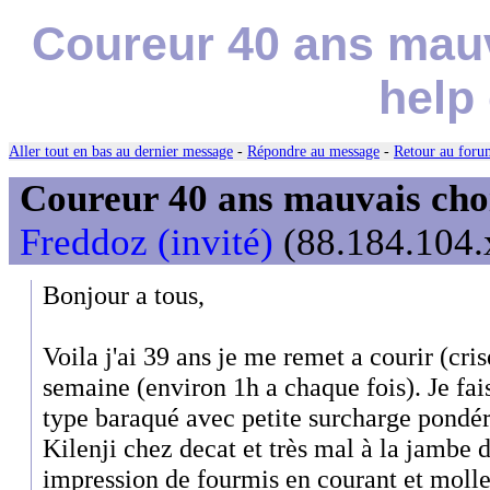
Coureur 40 ans mauv
help 
Aller tout en bas au dernier message
-
Répondre au message
-
Retour au forum
Coureur 40 ans mauvais choix
Freddoz (invité)
(88.184.104.x
Bonjour a tous,
Voila j'ai 39 ans je me remet a courir (cris
semaine (environ 1h a chaque fois). Je fa
type baraqué avec petite surcharge pondéra
Kilenji chez decat et très mal à la jambe d
impression de fourmis en courant et moll