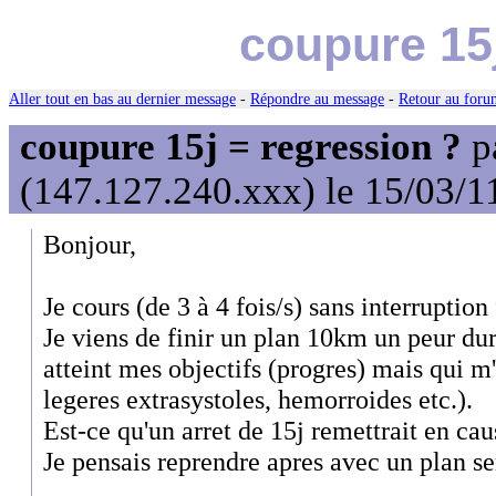
coupure 15j
Aller tout en bas au dernier message
-
Répondre au message
-
Retour au forum
coupure 15j = regression ?
p
(147.127.240.xxx) le 15/03/1
Bonjour,
Je cours (de 3 à 4 fois/s) sans interruption
Je viens de finir un plan 10km un peur dur
atteint mes objectifs (progres) mais qui m
legeres extrasystoles, hemorroides etc.).
Est-ce qu'un arret de 15j remettrait en ca
Je pensais reprendre apres avec un plan s