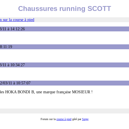
Chaussures running SCOTT
 sur la course à pied
3/11 à 14:12:26
18:11:19
3/11 à 10:34:27
2/03/11 à 10:57:07
sur les HOKA BONDI B, une marque française MOSIEUR !
Forum sur la
course à pied
géré par
Serge