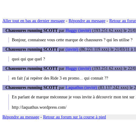
Aller tout en bas au dernier message
-
Répondre au message
-
Retour au forum
Chaussures running SCOTT
par
Huggy (invité)
(193.251.62.xxx) le 21/0
Bonjour, connaissez vous cette marque de chaussures ? qui les utilise ?
Chaussures running SCOTT
par
(invité)
(86.221.119.xxx) le 21/03/11 à 
quoi qui que quel ?
Chaussures running SCOTT
par
Huggy (invité)
(193.251.62.xxx) le 22/0
en fait j'ai repérer des Ride 3 en promo... qui connait ??
Chaussures running SCOTT
par
Laquathus (invité)
(83.137.242.xxx) le 2
En parlant de marque méconnue je vous invite à découvrir mon test 
http://laquathus.wordpress.com/
Répondre au message
-
Retour au forum sur la course à pied