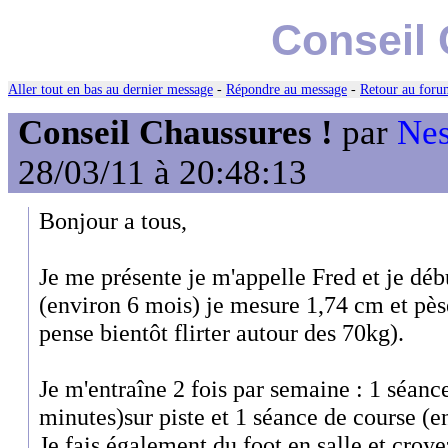
Conseil 
Aller tout en bas au dernier message
-
Répondre au message
-
Retour au forum
Conseil Chaussures !
par
Nes
28/03/11 à 20:48:13
Bonjour a tous,
Je me présente je m'appelle Fred et je déb
(environ 6 mois) je mesure 1,74 cm et pès
pense bientôt flirter autour des 70kg).
Je m'entraîne 2 fois par semaine : 1 séanc
minutes)sur piste et 1 séance de course (e
Je fais également du foot en salle et croy