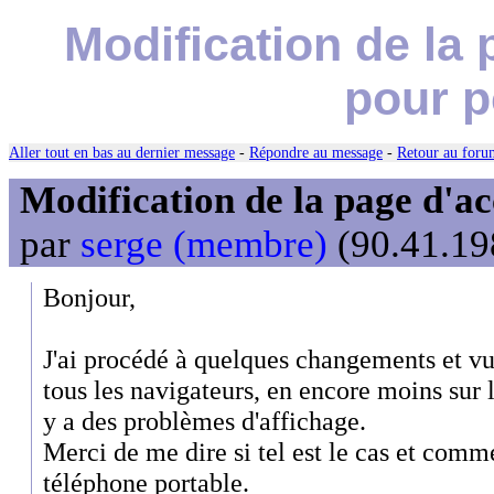
Modification de la
pour p
Aller tout en bas au dernier message
-
Répondre au message
-
Retour au forum
Modification de la page d'ac
par
serge (membre)
(90.41.198
Bonjour,
J'ai procédé à quelques changements et vu 
tous les navigateurs, en encore moins sur l
y a des problèmes d'affichage.
Merci de me dire si tel est le cas et comm
téléphone portable.