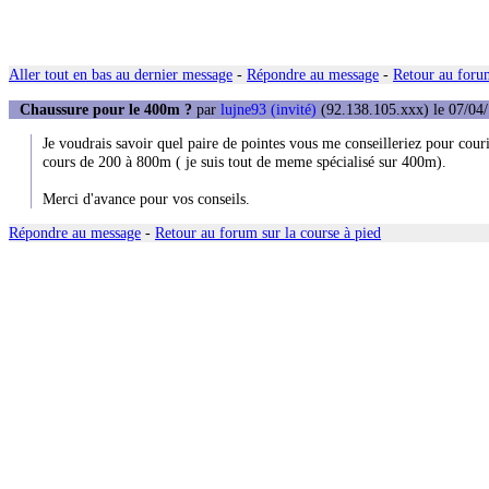
Aller tout en bas au dernier message
-
Répondre au message
-
Retour au forum
Chaussure pour le 400m ?
par
lujne93 (invité)
(92.138.105.xxx) le 07/04/
Je voudrais savoir quel paire de pointes vous me conseilleriez pour cour
cours de 200 à 800m ( je suis tout de meme spécialisé sur 400m).
Merci d'avance pour vos conseils.
Répondre au message
-
Retour au forum sur la course à pied