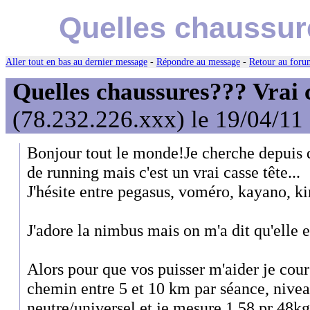
Quelles chaussure
Aller tout en bas au dernier message
-
Répondre au message
-
Retour au forum
Quelles chaussures??? Vrai c
(78.232.226.xxx) le 19/04/11
Bonjour tout le monde!Je cherche depuis 
de running mais c'est un vrai casse tête...
J'hésite entre pegasus, voméro, kayano, kin
J'adore la nimbus mais on m'a dit qu'elle et
Alors pour que vos puisser m'aider je cour
chemin entre 5 et 10 km par séance, niveau
neutre/universel et je mesure 1.58 pr 48