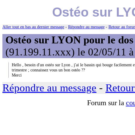
Ostéo sur LY
Aller tout en bas au dernier message
-
Répondre au message
-
Retour au forum
Ostéo sur LYON pour le dos
(91.199.11.xxx) le 02/05/11 à
Hello , besoin d'un ostéo sur Lyon , j'ai le bassin qui bouge facilement 
trimestre ; connaissez vous un bon ostéo ??
Merci
Répondre au message
-
Retour
Forum sur la
cou