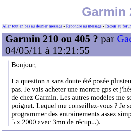
Garmin 
Aller tout en bas au dernier message
-
Répondre au message
-
Retour au forum
Garmin 210 ou 405 ?
par
Gad
04/05/11 à 12:21:55
Bonjour,
La question a sans doute été posée plusieu
pas. Je vais acheter une montre gps et j'hés
de chez Garmin. Les autres modèles me se
poignet. Lequel me conseillez-vous ? Je s
programmer des entrainements assez simpl
5 x 2000 avec 3mn de récup...).