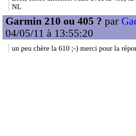
NL
Garmin 210 ou 405 ?
par
Gad
04/05/11 à 13:55:20
un peu chère la 610 ;-) merci pour la répo