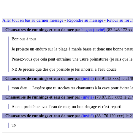
Aller tout en bas au dernier message
-
Répondre au message
-
Retour au forum
Chaussures de runnings et eau de mer
par
hugon (invité)
(82.246.172.xxx
Bonjour à tous
Je projette un enduro sur la plage à marée basse et donc une bonne patau
Pensez-vous que cela peut entraîner une usure prématurée (je sais que l
NB Je précise que dès que possible je les rincerai à l'eau douce
Chaussures de runnings et eau de mer
par
(invité)
(87.91.12.xxx) le 21/0
mon dieu... J'espère que tu stockes tes chaussures à la cave pour éviter l
Chaussures de runnings et eau de mer
par
(invité)
(79.87.195.xxx) le 21/
Aucun problème avec l'eau de mer, un bon rinçage et c'est reparti
Chaussures de runnings et eau de mer
par
(invité)
(88.176.120.xxx) le 21
up