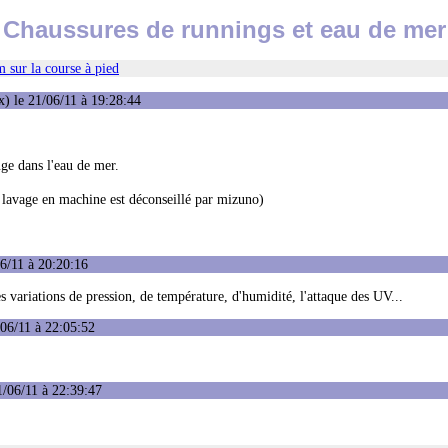
Chaussures de runnings et eau de mer
 sur la course à pied
) le 21/06/11 à 19:28:44
ge dans l'eau de mer.
e lavage en machine est déconseillé par mizuno)
6/11 à 20:20:16
es variations de pression, de température, d'humidité, l'attaque des UV...
06/11 à 22:05:52
/06/11 à 22:39:47