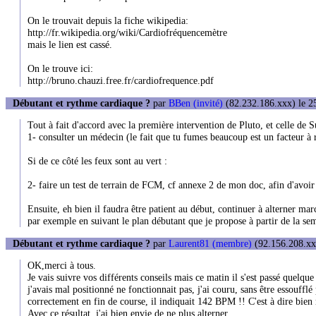
On le trouvait depuis la fiche wikipedia:
http://fr.wikipedia.org/wiki/Cardiofréquencemètre
mais le lien est cassé.
On le trouve ici:
http://bruno.chauzi.free.fr/cardiofrequence.pdf
Débutant et rythme cardiaque ?
par
BBen (invité)
(82.232.186.xxx) le 25
Tout à fait d'accord avec la première intervention de Pluto, et celle de 
1- consulter un médecin (le fait que tu fumes beaucoup est un facteur à ri
Si de ce côté les feux sont au vert :
2- faire un test de terrain de FCM, cf annexe 2 de mon doc, afin d'avoi
Ensuite, eh bien il faudra être patient au début, continuer à alterner 
par exemple en suivant le plan débutant que je propose à partir de la se
Débutant et rythme cardiaque ?
par
Laurent81 (membre)
(92.156.208.xxx
OK,merci à tous.
Je vais suivre vos différents conseils mais ce matin il s'est passé quel
j'avais mal positionné ne fonctionnait pas, j'ai couru, sans être essouffl
correctement en fin de course, il indiquait 142 BPM !! C'est à dire bien
Avec ce résultat, j'ai bien envie de ne plus alterner.