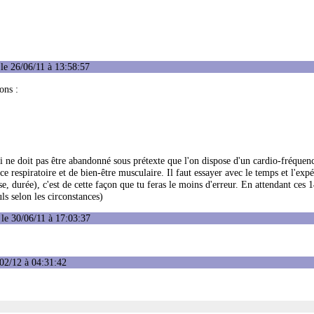
le 26/06/11 à 13:58:57
ons :
i ne doit pas être abandonné sous prétexte que l'on dispose d'un cardio-fréque
ce respiratoire et de bien-être musculaire. Il faut essayer avec le temps et l'exp
e, durée), c'est de cette façon que tu feras le moins d'erreur. En attendant ces 
ls selon les circonstances)
le 30/06/11 à 17:03:37
02/12 à 04:31:42