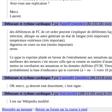
Avez-vous une explication ?
Merci.
Laurent.
Débutant et rythme cardiaque ?
par
SuperD (membre)
(82.232.241.xxx) 
des différences de FC de cet ordre peuvent s'expliquer de différentes faç
infection, allergie ou autre générant un état de fatigue (très important)
température extérieure (très important)
digestion en cours ou non (moins important)
stress
Ce qque tu exprime plaide en faveur de l'entraînement aux sensations qu
meilleure des mesures c'est encore celle que tu ressent en matière d'aisan
mettre en corrélation ses sensations et les données chiffrées (FCM, Vitess
probablement la base d'endurance qui te convient (à + ou - 5 voire 10 pu
Débutant et rythme cardiaque ?
par
Laurent81 (membre)
(86.213.8.xxx) 
OK merci, ça descent tout doucement, c bon signe...
Débutant et rythme cardiaque ?
par
fred (invité)
(109.13.101.xxx) le 21/
Lien sur Wikipedia modifié.
Répondre au message
-
Retour au forum sur la course à pied