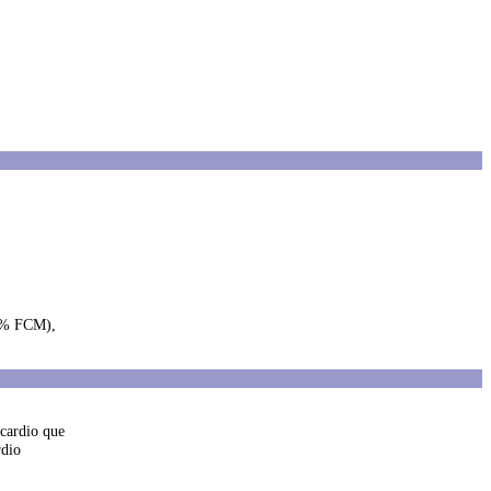
80% FCM),
 cardio que
rdio