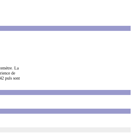
ncemètre. La
érience de
142 puls sont