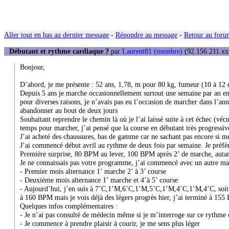
Aller tout en bas au dernier message
-
Répondre au message
-
Retour au forum
Débutant et rythme cardiaque ?
par
Laurent81 (membre)
(92.156.211.xxx
Bonjour,
D’abord, je me présente : 52 ans, 1,78, m pour 80 kg, fumeur (10 à 12 ci
Depuis 5 ans je marche occasionnellement surtout une semaine par an en
pour diverses raisons, je n’avais pas eu l’occasion de marcher dans l’année
abandonner au bout de deux jours
Souhaitant reprendre le chemin là où je l’ai laissé suite à cet échec (v
temps pour marcher, j’ai pensé que la course en débutant très progressiv
J’ai acheté des chaussures, bas de gamme car ne sachant pas encore si mes
J’ai commencé début avril au rythme de deux fois par semaine. Je préfère
Première surprise, 80 BPM au lever, 100 BPM après 2’ de marche, autant 
Je ne connaissais pas votre programme, j’ai commencé avec un autre mai
- Premier mois alternance 1’ marche 2’ à 3’ course
- Deuxième mois alternance 1’ marche et 4’à 5’ course
- Aujourd’hui, j’en suis à 7’C,1’M,6’C,1’M,5’C,1’M,4’C,1’M,4’C, soit 26
à 160 BPM mais je vois déjà des légers progrès hier, j’ai terminé à 15
Quelques infos complémentaires :
- Je n’ai pas consulté de médecin même si je m’interroge sur ce rythme 
- Je commence à prendre plaisir à courir, je me sens plus léger