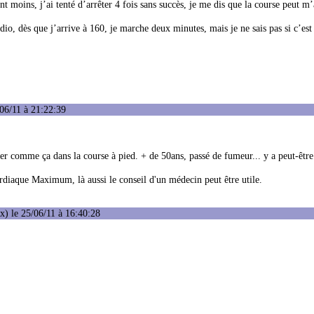
moins, j’ai tenté d’arrêter 4 fois sans succès, je me dis que la course peut m’
io, dès que j’arrive à 160, je marche deux minutes, mais je ne sais pas si c’es
06/11 à 21:22:39
er comme ça dans la course à pied. + de 50ans, passé de fumeur... y a peut-être 
rdiaque Maximum, là aussi le conseil d'un médecin peut être utile.
) le 25/06/11 à 16:40:28