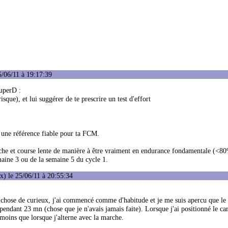
/06/11 à 19:17:39
SuperD :
sque), et lui suggérer de te prescrire un test d'effort
r une référence fiable pour ta FCM.
marche et course lente de manière à être vraiment en endurance fondamentale (<
maine 3 ou de la semaine 5 du cycle 1.
) le 25/06/11 à 20:55:34
que chose de curieux, j'ai commencé comme d'habitude et je me suis apercu que le
é pendant 23 mn (chose que je n'avais jamais faite). Lorsque j'ai positionné le ca
 moins que lorsque j'alterne avec la marche.