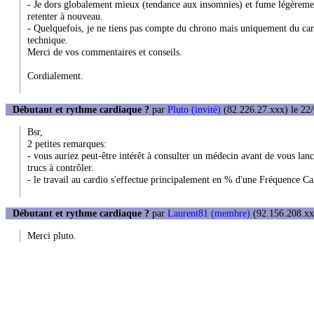
- Je dors globalement mieux (tendance aux insomnies) et fume légèrement 
retenter à nouveau.
- Quelquefois, je ne tiens pas compte du chrono mais uniquement du card
technique.
Merci de vos commentaires et conseils.
Cordialement.
Débutant et rythme cardiaque ?
par
Pluto (invité)
(82.226.27.xxx) le 22/
Bsr,
2 petites remarques:
- vous auriez peut-être intérêt à consulter un médecin avant de vous lanc
trucs à contrôler.
- le travail au cardio s'effectue principalement en % d'une Fréquence Ca
Débutant et rythme cardiaque ?
par
Laurent81 (membre)
(92.156.208.xxx
Merci pluto.