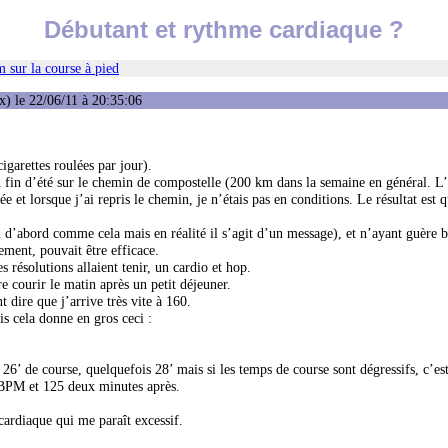
Débutant et rythme cardiaque ?
 sur la course à pied
) le 22/06/11 à 20:35:06
garettes roulées par jour).
 fin d’été sur le chemin de compostelle (200 km dans la semaine en général. L’
 et lorsque j’ai repris le chemin, je n’étais pas en conditions. Le résultat est q
écu d’abord comme cela mais en réalité il s’agit d’un message), et n’ayant guère
ement, pouvait être efficace.
 résolutions allaient tenir, un cardio et hop.
 courir le matin après un petit déjeuner.
dire que j’arrive très vite à 160.
s cela donne en gros ceci :
’ de course, quelquefois 28’ mais si les temps de course sont dégressifs, c’est
5 BPM et 125 deux minutes après.
cardiaque qui me paraît excessif.