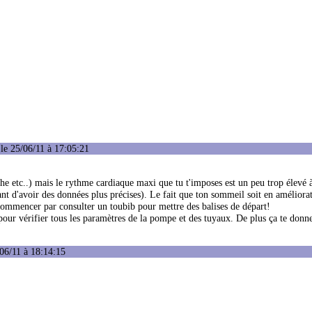
le 25/06/11 à 17:05:21
he etc..) mais le rythme cardiaque maxi que tu t'imposes est un peu trop élevé à
nt d'avoir des données plus précises). Le fait que ton sommeil soit en améliorat
t commencer par consulter un toubib pour mettre des balises de départ!
 pour vérifier tous les paramètres de la pompe et des tuyaux. De plus ça te donn
06/11 à 18:14:15