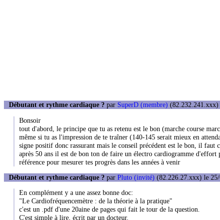
Débutant et rythme cardiaque ?
par
SuperD (membre)
(82.232.241.xxx) 
Bonsoir
tout d'abord, le principe que tu as retenu est le bon (marche course marc
même si tu as l'impression de te traîner (140-145 serait mieux en attenda
signe positif donc rassurant mais le conseil précédent est le bon, il fau
après 50 ans il est de bon ton de faire un électro cardiogramme d'effort
référence pour mesurer tes progrès dans les années à venir
Débutant et rythme cardiaque ?
par
Pluto (invité)
(82.226.27.xxx) le 25/
En complément y a une assez bonne doc:
"Le Cardiofréquencemètre : de la théorie à la pratique"
c'est un .pdf d'une 20aine de pages qui fait le tour de la question.
C'est simple à lire, écrit par un docteur.