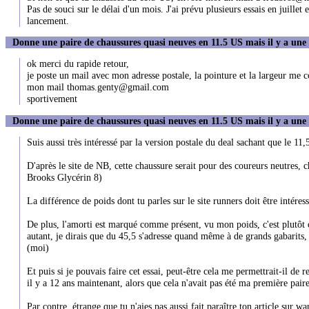
Pas de souci sur le délai d'un mois. J'ai prévu plusieurs essais en juillet
lancement.
Donne une paire de chaussures quasi neuves en 11.5 US mais il y a une
ok merci du rapide retour,
je poste un mail avec mon adresse postale, la pointure et la largeur me co
mon mail thomas.genty@gmail.com
sportivement
Donne une paire de chaussures quasi neuves en 11.5 US mais il y a une
Suis aussi très intéressé par la version postale du deal sachant que le 11,
D'après le site de NB, cette chaussure serait pour des coureurs neutres, 
Brooks Glycérin 8)
La différence de poids dont tu parles sur le site runners doit être intéres
De plus, l'amorti est marqué comme présent, vu mon poids, c'est plutôt 
autant, je dirais que du 45,5 s'adresse quand même à de grands gabarits, 
(moi)
Et puis si je pouvais faire cet essai, peut-être cela me permettrait-il de
il y a 12 ans maintenant, alors que cela n'avait pas été ma première pair
Par contre, étrange que tu n'aies pas aussi fait paraître ton article sur 