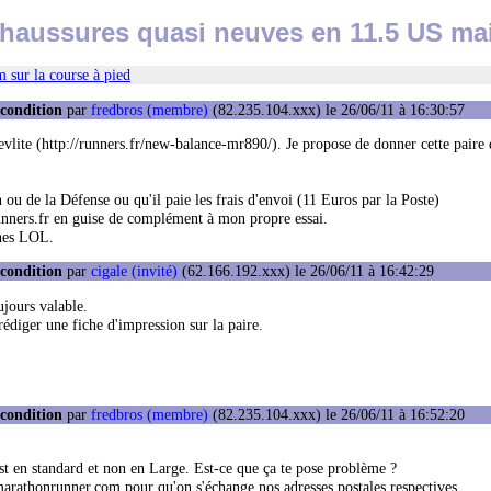
haussures quasi neuves en 11.5 US mais
 sur la course à pied
 condition
par
fredbros (membre)
(82.235.104.xxx) le 26/06/11 à 16:30:57
Revlite (http://runners.fr/new-balance-mr890/). Je propose de donner cette paire 
 ou de la Défense ou qu'il paie les frais d'envoi (11 Euros par la Poste)
/runners.fr en guise de complément à mon propre essai.
nnes LOL.
 condition
par
cigale (invité)
(62.166.192.xxx) le 26/06/11 à 16:42:29
ujours valable.
rédiger une fiche d'impression sur la paire.
 condition
par
fredbros (membre)
(82.235.104.xxx) le 26/06/11 à 16:52:20
est en standard et non en Large. Est-ce que ça te pose problème ?
arathonrunner.com pour qu'on s'échange nos adresses postales respectives.