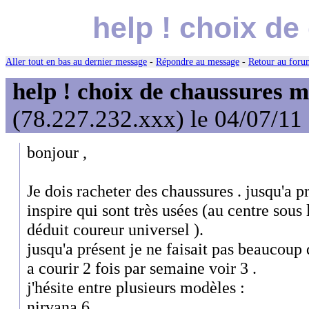
help ! choix d
Aller tout en bas au dernier message
-
Répondre au message
-
Retour au forum
help ! choix de chaussures 
(78.227.232.xxx) le 04/07/11
bonjour ,
Je dois racheter des chaussures . jusqu'a p
inspire qui sont très usées (au centre sous 
déduit coureur universel ).
jusqu'a présent je ne faisait pas beaucoup
a courir 2 fois par semaine voir 3 .
j'hésite entre plusieurs modèles :
nirvana 6