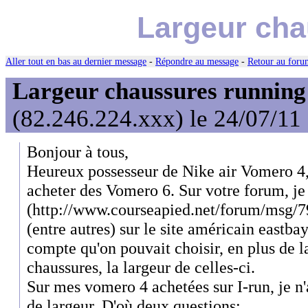
Largeur cha
Aller tout en bas au dernier message
-
Répondre au message
-
Retour au forum
Largeur chaussures running
(82.246.224.xxx) le 24/07/11
Bonjour à tous,
Heureux possesseur de Nike air Vomero 4,
acheter des Vomero 6. Sur votre forum, je
(http://www.courseapied.net/forum/msg/798
(entre autres) sur le site américain eastba
compte qu'on pouvait choisir, en plus de l
chaussures, la largeur de celles-ci.
Sur mes vomero 4 achetées sur I-run, je n
de largeur. D'où deux questions: