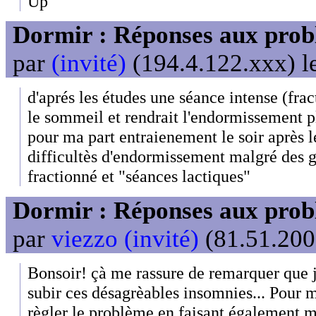
Up
Dormir : Réponses aux probl
par
(invité)
(194.4.122.xxx) l
d'aprés les études une séance intense (frac
le sommeil et rendrait l'endormissement pl
pour ma part entraienement le soir après l
difficultès d'endormissement malgré des g
fractionné et "séances lactiques"
Dormir : Réponses aux probl
par
viezzo (invité)
(81.51.200
Bonsoir! çà me rassure de remarquer que je
subir ces désagrèables insomnies... Pour m
règler le problème en faisant également m