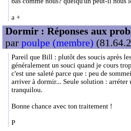
bas comme nous? quelqu'un peut-il nous l
a +
Dormir : Réponses aux probl
par
poulpe (membre)
(81.64.2
Pareil que Bill : plutôt des soucis après le
généralement un souci quand je cours trop 
c'est une saleté parce que : peu de sommei
arriver à dormir... Seule solution : arréte
tranquilou.
Bonne chance avec ton traitement !
P