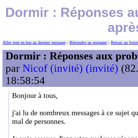
Dormir : Réponses a
aprè
Aller tout en bas au dernier message
-
Répondre au message
-
Retour au forum
Dormir : Réponses aux probl
par
Nicof (invité) (invité)
(82.
18:58:54
Bonjour à tous,
j'ai lu de nombreux messages à ce sujet 
mal de personnes.