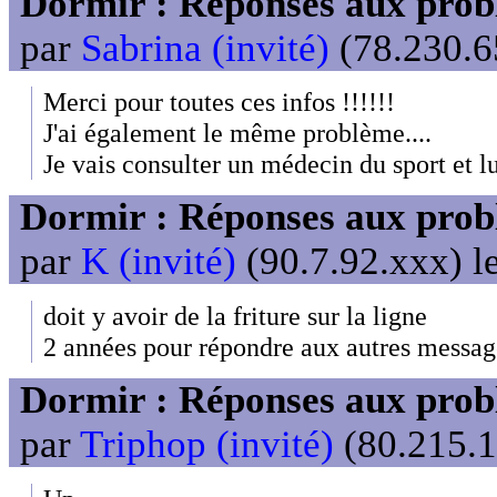
Dormir : Réponses aux probl
par
Sabrina (invité)
(78.230.65
Merci pour toutes ces infos !!!!!!
J'ai également le même problème....
Je vais consulter un médecin du sport et l
Dormir : Réponses aux probl
par
K (invité)
(90.7.92.xxx) l
doit y avoir de la friture sur la ligne
2 années pour répondre aux autres messages
Dormir : Réponses aux probl
par
Triphop (invité)
(80.215.1