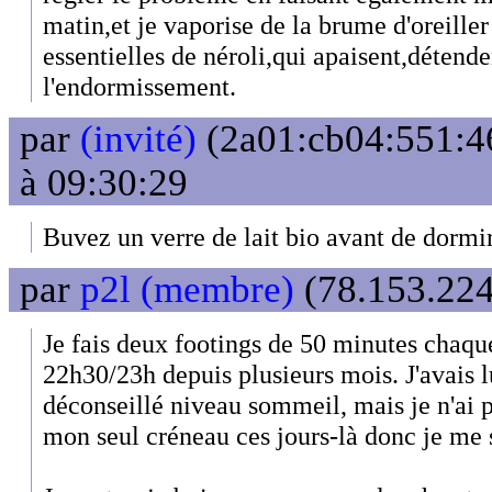
matin,et je vaporise de la brume d'oreille
essentielles de néroli,qui apaisent,détenden
l'endormissement.
par
(invité)
(2a01:cb04:551:46
à 09:30:29
Buvez un verre de lait bio avant de dormi
par
p2l (membre)
(78.153.224
Je fais deux footings de 50 minutes chaqu
22h30/23h depuis plusieurs mois. J'avais lu
déconseillé niveau sommeil, mais je n'ai p
mon seul créneau ces jours-là donc je me s