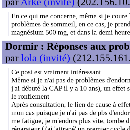
par
Arké (invité)
(202.156.10.
En ce qui me concerne, même si je coure l
problèmes de sommeil, en ce cas, je pre
magnésium 500 mg, et dans la demi heure c
Dormir : Réponses aux probl
par
lola (invité)
(212.155.161.
Ce post est vraiment intéressant
Même si je n'ai pas de problèmes d'endor
j'ai débuté la CAP il y a 10 ans), un effet
le ronflement
Après consultation, le lien de cause à effet
mon cas puisque je n'ai pas de pbs d'endor
me fatigue, je m'endors plus vite, tombe
réparateur (j'ai 'attrapé' un premier cycle