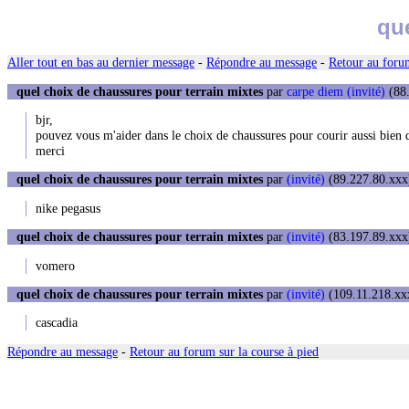
qu
Aller tout en bas au dernier message
-
Répondre au message
-
Retour au forum
quel choix de chaussures pour terrain mixtes
par
carpe diem (invité)
(88.
bjr,
pouvez vous m'aider dans le choix de chaussures pour courir aussi bien d
merci
quel choix de chaussures pour terrain mixtes
par
(invité)
(89.227.80.xxx)
nike pegasus
quel choix de chaussures pour terrain mixtes
par
(invité)
(83.197.89.xxx)
vomero
quel choix de chaussures pour terrain mixtes
par
(invité)
(109.11.218.xxx
cascadia
Répondre au message
-
Retour au forum sur la course à pied