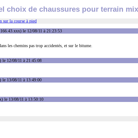
el choix de chaussures pour terrain mix
 sur la course à pied
166.43.xxx) le 12/08/11 à 21:23:53
ans les chemins pas trop accidentés, et sur le bitume.
 le 12/08/11 à 21:45:08
 le 13/08/11 à 13:49:00
) le 13/08/11 à 13:50:10