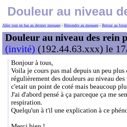
Douleur au niveau de
Aller tout en bas au dernier message
-
Répondre au message
-
Retour au forum
Douleur au niveau des rein 
(invité)
(192.44.63.xxx) le 17
Bonjour à tous,
Voila je cours pas mal depuis un peu plus d
régulièrement des douleurs au niveau des
c'etait un point de coté mais beaucoup plu
J'ai d'abord pensé à ça parceque ça me se
respiration.
Quelqu'un à t'il une explication à ce phé
Merci bien !