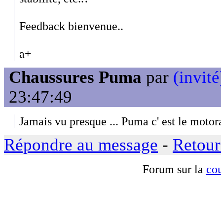
Feedback bienvenue..
a+
Chaussures Puma
par
(invité
23:47:49
Jamais vu presque ... Puma c' est le motora
Répondre au message
-
Retour
Forum sur la
cou