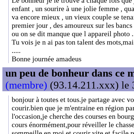
Le bonheur je le trouve à chaque fois que j
enfant , un sourire à une jolie femme , qu
va encore mieux , un vieux couple se ten
premier jour , des amoureux sur les bancs
ou on se dit manque que l appareil photo .
Tu vois je n ai pas ton talent des mots,ma
.....
Bonne journée amadeus
un peu de bonheur dans ce 
(membre)
(93.14.211.xxx) le 
bonjour à toutes et tous.je partage avec v
courir.bien que je m'entraine en région pa
l'occasion,je cherche des courses en bour
cours énormément,pour réveiller le chasse
sommeille en moi et courir vite et facile 