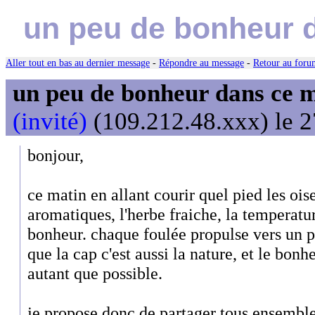
un peu de bonheur 
Aller tout en bas au dernier message
-
Répondre au message
-
Retour au forum
un peu de bonheur dans ce 
(invité)
(109.212.48.xxx) le 2
bonjour,
ce matin en allant courir quel pied les ois
aromatiques, l'herbe fraiche, la temperatu
bonheur. chaque foulée propulse vers un p
que la cap c'est aussi la nature, et le bonhe
autant que possible.
je propose donc de partager tous ensemble