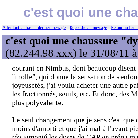
c'est quoi une ch
Aller tout en bas au dernier message
-
Répondre au message
-
Retour au forum
c'est quoi une chaussure "
(82.244.98.xxx) le 31/08/11 
courant en Nimbus, dont beaucoup disent 
"molle", qui donne la sensation de s'enfonc
joyeusetés, j'ai voulu acheter une autre p
les fractionnés, seuils, etc. Et donc, des 
plus polyvalente.
Le seul changement que je sens c'est que c
moins d'amorti et que j'ai mal à l'avant pi
réaugmenté les doses de CAP en prépa mar