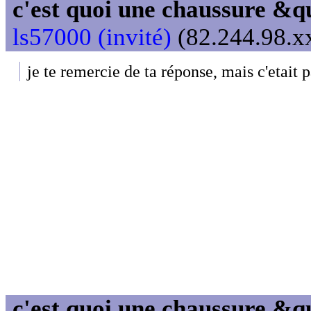
c'est quoi une chaussure &
ls57000 (invité)
(82.244.98.xx
je te remercie de ta réponse, mais c'etait 
c'est quoi une chaussure &