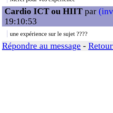
Cardio ICT ou HIIT
par
(inv
19:10:53
une expérience sur le sujet ????
Répondre au message
-
Retour