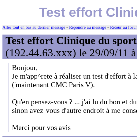
Test effort Clin
Aller tout en bas au dernier message
-
Répondre au message
-
Retour au forum
Test effort Clinique du sport
(192.44.63.xxx) le 29/09/11 à
Bonjour,
Je m'app^rete à réaliser un test d'effort à 
('maintenant CMC Paris V).
Qu'en pensez-vous ? ... j'ai lu du bon et du
sinon avez-vous d'autre endroit à me conse
Merci pour vos avis