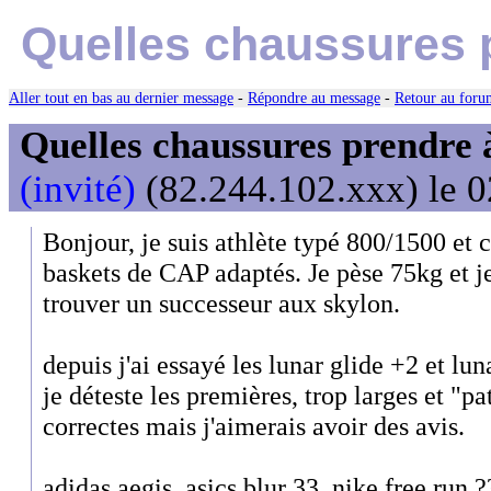
Quelles chaussures p
Aller tout en bas au dernier message
-
Répondre au message
-
Retour au forum
Quelles chaussures prendre 
(invité)
(82.244.102.xxx) le 0
Bonjour, je suis athlète typé 800/1500 et c
baskets de CAP adaptés. Je pèse 75kg et je
trouver un successeur aux skylon.
depuis j'ai essayé les lunar glide +2 et lun
je déteste les premières, trop larges et "p
correctes mais j'aimerais avoir des avis.
adidas aegis, asics blur 33, nike free run ?