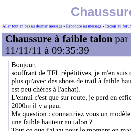
Chaussure
Aller tout en bas au dernier message
-
Répondre au message
-
Retour au forum
Chaussure à faible talon
par
11/11/11 à 09:35:39
Bonjour,
souffrant de TFL répétitives, je m'en suis
plus qu'avec des shoes de trail à faible hau
est peu chères à l'achat).
L'ennui c'est que sur route, je perd en effic
2000m il y a peu.
Ma question : connaitriez vous un modèle 
une faible hauteur au talon ?
Tout ce que j'ai vu pour le moment en mag