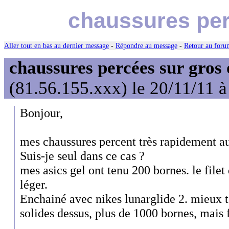
chaussures perc
Aller tout en bas au dernier message
-
Répondre au message
-
Retour au forum
chaussures percées sur gros 
(81.56.155.xxx) le 20/11/11 à
Bonjour,
mes chaussures percent très rapidement au 
Suis-je seul dans ce cas ?
mes asics gel ont tenu 200 bornes. le filet
léger.
Enchainé avec nikes lunarglide 2. mieux t
solides dessus, plus de 1000 bornes, mais f