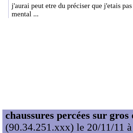
j'aurai peut etre du préciser que j'etais p
mental ...
chaussures percées sur gros 
(90.34.251.xxx) le 20/11/11 à