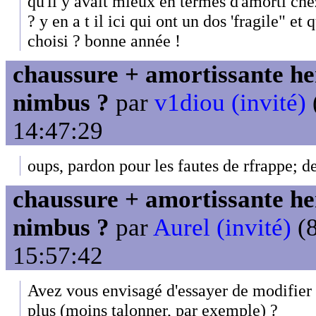
qu'il y avait mieux en termes d'amorti ch
? y en a t il ici qui ont un dos 'fragile" e
choisi ? bonne année !
chaussure + amortissante her
nimbus ?
par
v1diou (invité)
14:47:29
oups, pardon pour les fautes de rfrappe; d
chaussure + amortissante her
nimbus ?
par
Aurel (invité)
(8
15:57:42
Avez vous envisagé d'essayer de modifier 
plus (moins talonner, par exemple) ?