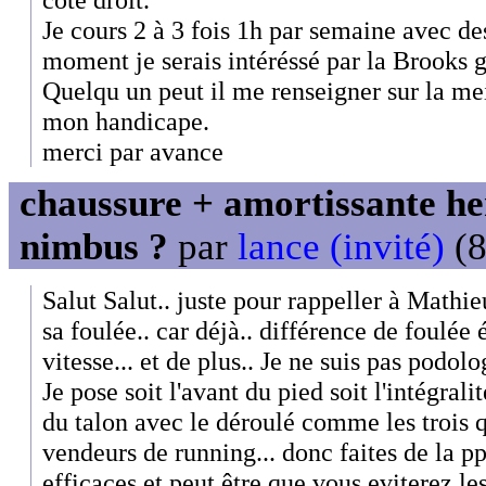
Je cours 2 à 3 fois 1h par semaine avec d
moment je serais intéréssé par la Brooks g
Quelqu un peut il me renseigner sur la mei
mon handicape.
merci par avance
chaussure + amortissante her
nimbus ?
par
lance (invité)
(8
Salut Salut.. juste pour rappeller à Mathie
sa foulée.. car déjà.. différence de foulée
vitesse... et de plus.. Je ne suis pas podo
Je pose soit l'avant du pied soit l'intégral
du talon avec le déroulé comme les trois q
vendeurs de running... donc faites de la p
efficaces et peut être que vous eviterez les