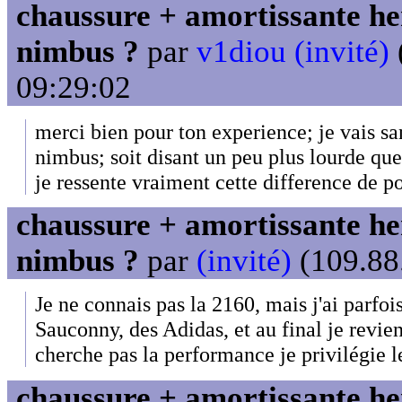
chaussure + amortissante her
nimbus ?
par
v1diou (invité)
09:29:02
merci bien pour ton experience; je vais sa
nimbus; soit disant un peu plus lourde qu
je ressente vraiment cette difference de p
chaussure + amortissante her
nimbus ?
par
(invité)
(109.88.
Je ne connais pas la 2160, mais j'ai parfoi
Sauconny, des Adidas, et au final je revi
cherche pas la performance je privilégie l
chaussure + amortissante her