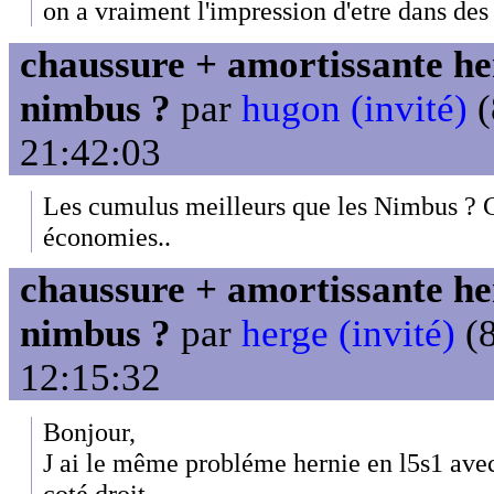
on a vraiment l'impression d'etre dans des
chaussure + amortissante her
nimbus ?
par
hugon (invité)
(
21:42:03
Les cumulus meilleurs que les Nimbus ? C
économies..
chaussure + amortissante her
nimbus ?
par
herge (invité)
(8
12:15:32
Bonjour,
J ai le même probléme hernie en l5s1 avec
coté droit.