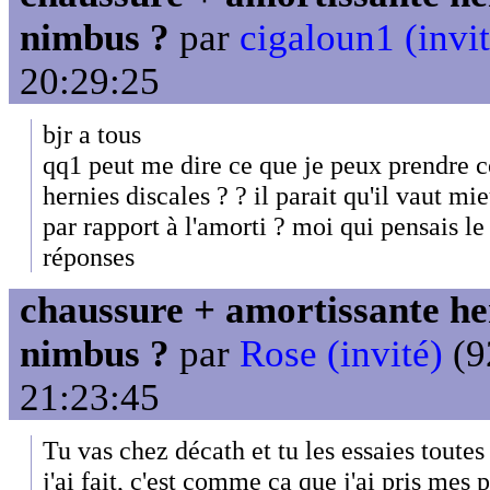
nimbus ?
par
cigaloun1 (invit
20:29:25
bjr a tous
qq1 peut me dire ce que je peux prendre
hernies discales ? ? il parait qu'il vaut mie
par rapport à l'amorti ? moi qui pensais le
réponses
chaussure + amortissante her
nimbus ?
par
Rose (invité)
(9
21:23:45
Tu vas chez décath et tu les essaies toutes
j'ai fait, c'est comme ça que j'ai pris mes