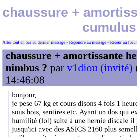
chaussure + amortiss
cumulus
Aller tout en bas au dernier message
-
Répondre au message
-
Retour au forum
chaussure + amortissante her
nimbus ?
par
v1diou (invité)
14:46:08
bonjour,
je pese 67 kg et cours disons 4 fois 1 he
sous bois, sentires etc. Ayant un dos qui e
humilité (lol) suite à une hernie discale il 
jusqu'ici avec des ASICS 2160 plus semel