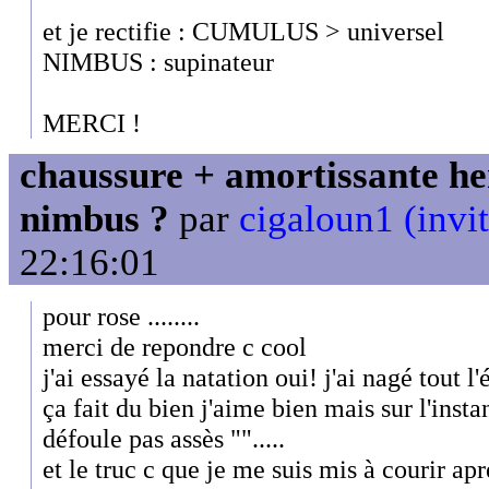
et je rectifie : CUMULUS > universel
NIMBUS : supinateur
MERCI !
chaussure + amortissante her
nimbus ?
par
cigaloun1 (invit
22:16:01
pour rose ........
merci de repondre c cool
j'ai essayé la natation oui! j'ai nagé tout l'é
ça fait du bien j'aime bien mais sur l'insta
défoule pas assès "".....
et le truc c que je me suis mis à courir ap