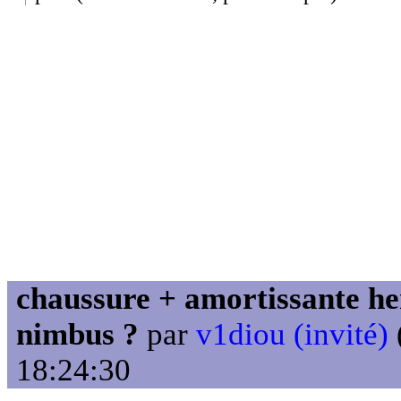
chaussure + amortissante her
nimbus ?
par
v1diou (invité)
18:24:30