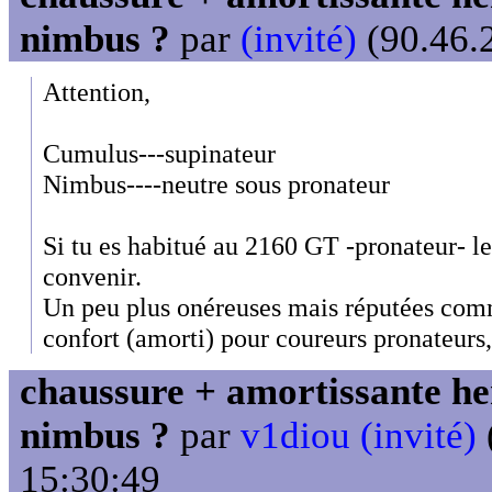
nimbus ?
par
(invité)
(90.46.2
Attention,
Cumulus---supinateur
Nimbus----neutre sous pronateur
Si tu es habitué au 2160 GT -pronateur- l
convenir.
Un peu plus onéreuses mais réputées comm
confort (amorti) pour coureurs pronateurs
chaussure + amortissante her
nimbus ?
par
v1diou (invité)
15:30:49