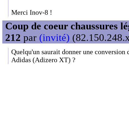
Merci Inov-8 !
Coup de coeur chaussures lég
212
par
(invité)
(82.150.248.x
Quelqu'un saurait donner une conversion 
Adidas (Adizero XT) ?