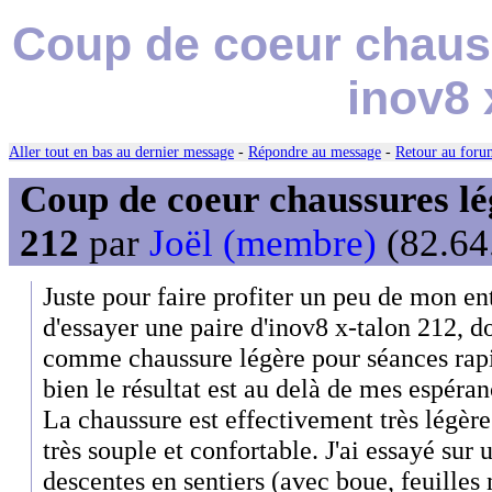
Coup de coeur chauss
inov8 
Aller tout en bas au dernier message
-
Répondre au message
-
Retour au forum
Coup de coeur chaussures lég
212
par
Joël (membre)
(82.64
Juste pour faire profiter un peu de mon en
d'essayer une paire d'inov8 x-talon 212, d
comme chaussure légère pour séances rapid
bien le résultat est au delà de mes espéran
La chaussure est effectivement très légère
très souple et confortable. J'ai essayé sur
descentes en sentiers (avec boue, feuilles 