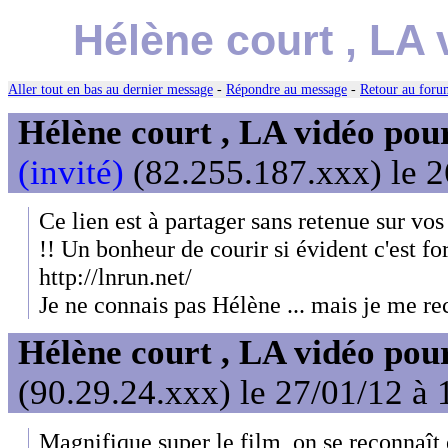
Hélène court , LA 
Aller tout en bas au dernier message
-
Répondre au message
-
Retour au forum
Hélène court , LA vidéo pour
(invité)
(82.255.187.xxx) le 2
Ce lien est à partager sans retenue sur vos
!! Un bonheur de courir si évident c'est f
http://lnrun.net/
Je ne connais pas Hélène ... mais je me re
Hélène court , LA vidéo pour
(90.29.24.xxx) le 27/01/12 à 
Magnifique super le film, on se reconnaît e