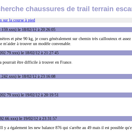
cherche chaussures de trail terrain esca
 sur la course à pied
.159.xxx) le 18/02/12 à 20:26:05
ètres et pèse 90 kg, je cours généralement sur chemin très caillouteux et assez
i de m'aider à trouver un modèle convenable.
202.79.xxx) le 18/02/12 à 21:27:45
pourrait être difficile à trouver en France.
.242.xxx) le 18/02/12 à 23:16:08
202.79.xxx) le 19/02/12 à 20:19:51
92.66.xxx) le 19/02/12 à 23:31:57
 Il y a également les new balance 876 qui s'arrête au 49 mais il est possible qu'e