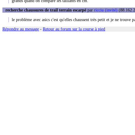
grands quand on compare les taillants en cm.
recherche chaussures de trail terrain escarpé
par
ricciu (invité)
(88.162.2
le problème avec asics c'est qu'elles chaussent très petit et je ne trouve 
Répondre au message
-
Retour au forum sur la course à pied