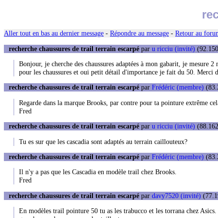
re
Aller tout en bas au dernier message
-
Répondre au message
-
Retour au forum
recherche chaussures de trail terrain escarpé
par
u ricciu (invité)
(92.150
Bonjour, je cherche des chaussures adaptées à mon gabarit, je mesure 2 m
pour les chaussures et oui petit détail d'importance je fait du 50. Merc
recherche chaussures de trail terrain escarpé
par
Frédéric (membre)
(83.
Regarde dans la marque Brooks, par contre pour ta pointure extrême cela 
Fred
recherche chaussures de trail terrain escarpé
par
u ricciu (invité)
(88.162
Tu es sur que les cascadia sont adaptés au terrain caillouteux?
recherche chaussures de trail terrain escarpé
par
Frédéric (membre)
(83.
Il n'y a pas que les Cascadia en modèle trail chez Brooks.
Fred
recherche chaussures de trail terrain escarpé
par
davy7520 (invité)
(77.1
En modèles trail pointure 50 tu as les trabucco et les torrana chez Asics.