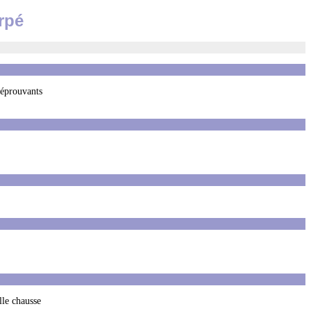
rpé
 éprouvants
lle chausse