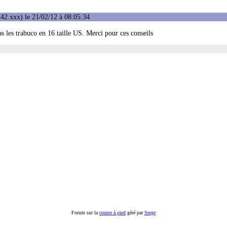
42.xxx) le 21/02/12 à 08:05:34
pas les trabuco en 16 taille US. Merci pour ces conseils
Forum sur la
course à pied
géré par
Serge