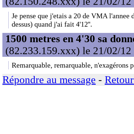
(82.150.248.xxx) le 21/02/12
Je pense que j'etais a 20 de VMA l'annee d
dessus) quand j'ai fait 4'12''.
1500 metres en 4'30 sa donn
(82.233.159.xxx) le 21/02/12
Remarquable, remarquable, n'exagérons pa
Répondre au message
-
Retour