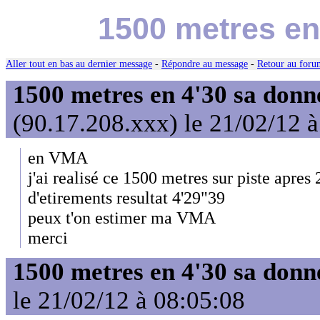
1500 metres en
Aller tout en bas au dernier message
-
Répondre au message
-
Retour au forum
1500 metres en 4'30 sa donn
(90.17.208.xxx) le 21/02/12 
en VMA
j'ai realisé ce 1500 metres sur piste apres
d'etirements resultat 4'29"39
peux t'on estimer ma VMA
merci
1500 metres en 4'30 sa donn
le 21/02/12 à 08:05:08