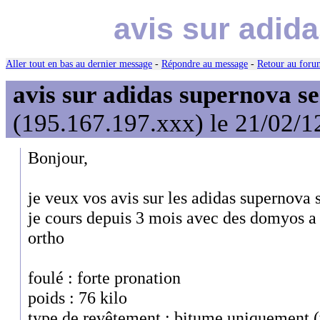
avis sur adid
Aller tout en bas au dernier message
-
Répondre au message
-
Retour au forum
avis sur adidas supernova s
(195.167.197.xxx) le 21/02/1
Bonjour,
je veux vos avis sur les adidas supernova 
je cours depuis 3 mois avec des domyos a
ortho
foulé : forte pronation
poids : 76 kilo
type de revêtement : bitume uniquement (