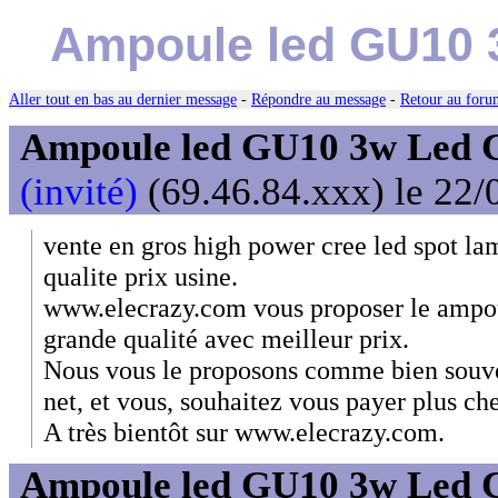
Ampoule led GU10 
Aller tout en bas au dernier message
-
Répondre au message
-
Retour au forum
Ampoule led GU10 3w Led 
(invité)
(69.46.84.xxx) le 22/
vente en gros high power cree led spot l
qualite prix usine.
www.elecrazy.com vous proposer le ampou
grande qualité avec meilleur prix.
Nous vous le proposons comme bien souven
net, et vous, souhaitez vous payer plus che
A très bientôt sur www.elecrazy.com.
Ampoule led GU10 3w Led 