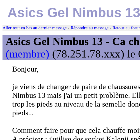
Asics Gel Nimbus 13 
Aller tout en bas au dernier message
-
Répondre au message
-
Retour au forum
Asics Gel Nimbus 13 - Ca ch
(membre)
(78.251.78.xxx) le 
Bonjour,
je viens de changer de paire de chaussure
Nimbus 13 mais j'ai un petit problème. E
trop les pieds au niveau de la semelle don
pieds...
Comment faire pour que cela chauffe moins 
A préciser : j'utilise des socket Kalenji 