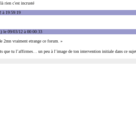
à rien c'est incrusté
2 à 19:59:19
) le 09/03/12 à 00:00:33
 de 2mn vraiment etrange ce forum. »
nts que tu l’affirmes… un peu à l’image de ton intervention initiale dans ce sujet