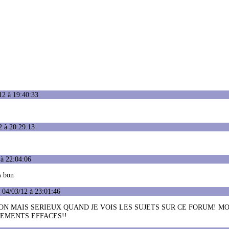
12 à 19:40:33
2 à 20:29:13
 à 22:04:06
ns bon
 04/03/12 à 23:01:46
NON MAIS SERIEUX QUAND JE VOIS LES SUJETS SUR CE FORUM! M
UEMENTS EFFACES!!