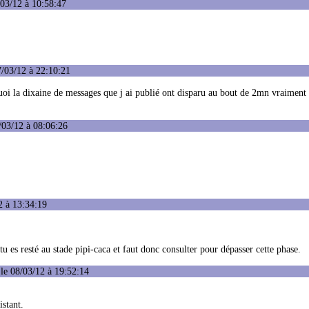
/03/12 à 10:58:47
/03/12 à 22:10:21
uoi la dixaine de messages que j ai publié ont disparu au bout de 2mn vraiment
/03/12 à 08:06:26
2 à 13:34:19
e tu es resté au stade pipi-caca et faut donc consulter pour dépasser cette phase.
le 08/03/12 à 19:52:14
istant.