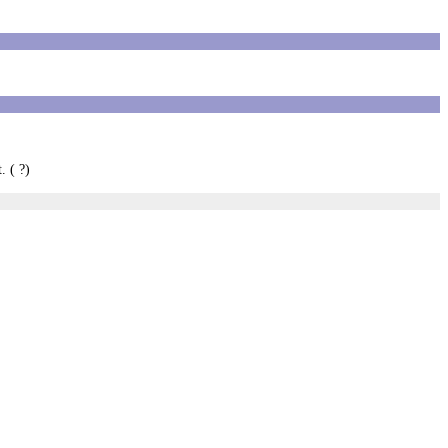
. ( ?)