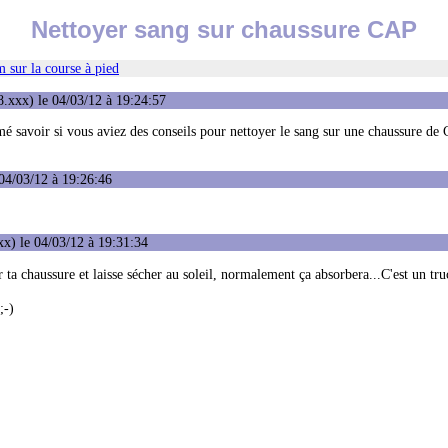
Nettoyer sang sur chaussure CAP
 sur la course à pied
.xxx) le 04/03/12 à 19:24:57
mé savoir si vous aviez des conseils pour nettoyer le sang sur une chaussure de
04/03/12 à 19:26:46
x) le 04/03/12 à 19:31:34
r ta chaussure et laisse sécher au soleil, normalement ça absorbera...C'est un tru
;-)