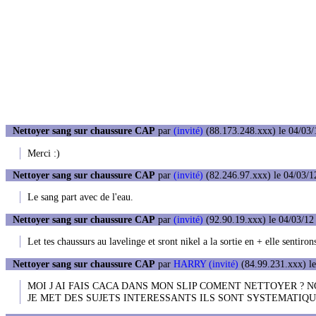
Nettoyer sang sur chaussure CAP
par
(invité)
(88.173.248.xxx) le 04/03/
Merci :)
Nettoyer sang sur chaussure CAP
par
(invité)
(82.246.97.xxx) le 04/03/1
Le sang part avec de l'eau.
Nettoyer sang sur chaussure CAP
par
(invité)
(92.90.19.xxx) le 04/03/12
Let tes chaussurs au lavelinge et sront nikel a la sortie en + elle sentiro
Nettoyer sang sur chaussure CAP
par
HARRY (invité)
(84.99.231.xxx) le
MOI J AI FAIS CACA DANS MON SLIP COMENT NETTOYER ? 
JE MET DES SUJETS INTERESSANTS ILS SONT SYSTEMATIQ