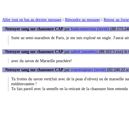
Aller tout en bas au dernier message
-
Répondre au message
-
Retour au forum
Nettoyer sang sur chaussure CAP
par
funkconnection (invité)
(88.173.248
Suite au semi-marathon de Paris, je me suis explosé un ongle. J'aurai ai
Nettoyer sang sur chaussure CAP
par
saltiel (membre)
(88.163.3.xxx) le 
avec du savon de Marseille peuchère!
Nettoyer sang sur chaussure CAP
par
courstoujours (invité)
(82.240.22.xx
Tu frottes du savon vert(fait avec de la peau d'olives) ou de marseille su
méditerranéen !
Tu fais pareil avec la semelle en la retirant de la chaussure bien entendu 