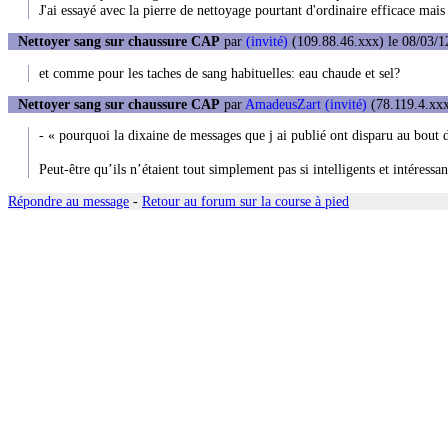
J'ai essayé avec la pierre de nettoyage pourtant d'ordinaire efficace mais l
Nettoyer sang sur chaussure CAP
par
(invité)
(109.88.46.xxx) le 08/03/1
et comme pour les taches de sang habituelles: eau chaude et sel?
Nettoyer sang sur chaussure CAP
par
AmadeusZart (invité)
(78.119.4.xxx
- « pourquoi la dixaine de messages que j ai publié ont disparu au bout
Peut-être qu’ils n’étaient tout simplement pas si intelligents et intéressa
Répondre au message
-
Retour au forum sur la course à pied