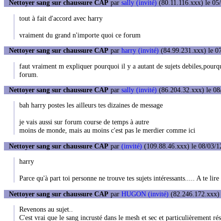
Nettoyer sang sur chaussure CAP
par
sally (invité)
(80.11.116.xxx) le 05
tout à fait d'accord avec harry
vraiment du grand n'importe quoi ce forum
Nettoyer sang sur chaussure CAP
par
harry (invité)
(84.99.231.xxx) le 07
faut vraiment m expliquer pourquoi il y a autant de sujets debiles,pourq
forum.
Nettoyer sang sur chaussure CAP
par
sally (invité)
(86.204.32.xxx) le 08
bah harry postes les ailleurs tes dizaines de message
je vais aussi sur forum course de temps à autre
moins de monde, mais au moins c'est pas le merdier comme ici
Nettoyer sang sur chaussure CAP
par
(invité)
(109.88.46.xxx) le 08/03/1
harry
Parce qu'à part toi personne ne trouve tes sujets intéressants..... A te lir
Nettoyer sang sur chaussure CAP
par
HUGON (invité)
(82.246.172.xxx) 
Revenons au sujet..
C'est vrai que le sang incrusté dans le mesh et sec et particulièrement rés