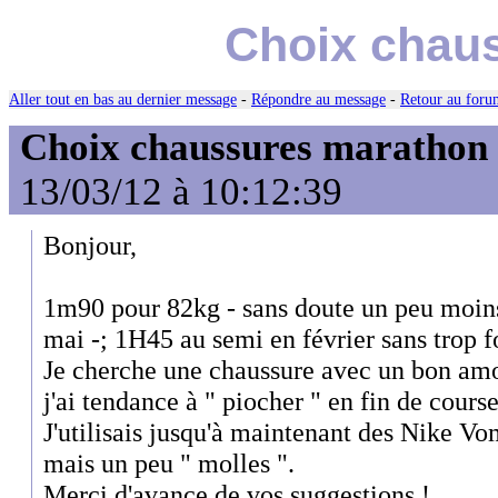
Choix chau
Aller tout en bas au dernier message
-
Répondre au message
-
Retour au forum
Choix chaussures marathon
13/03/12 à 10:12:39
Bonjour,
1m90 pour 82kg - sans doute un peu moin
mai -; 1H45 au semi en février sans trop f
Je cherche une chaussure avec un bon am
j'ai tendance à " piocher " en fin de course
J'utilisais jusqu'à maintenant des Nike Vo
mais un peu " molles ".
Merci d'avance de vos suggestions !