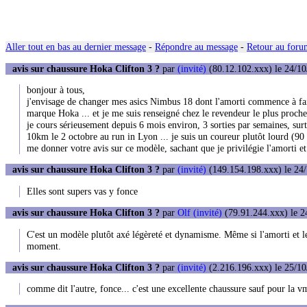
Aller tout en bas au dernier message
-
Répondre au message
-
Retour au forum
avis sur chaussure Hoka Clifton 3 ?
par
(invité)
(80.12.102.xxx) le 24/10
bonjour à tous,
j'envisage de changer mes asics Nimbus 18 dont l'amorti commence à faibl
marque Hoka ... et je me suis renseigné chez le revendeur le plus proch
je cours sérieusement depuis 6 mois environ, 3 sorties par semaines, surt
10km le 2 octobre au run in Lyon ... je suis un coureur plutôt lourd (90 
me donner votre avis sur ce modèle, sachant que je privilégie l'amorti et
avis sur chaussure Hoka Clifton 3 ?
par
(invité)
(149.154.198.xxx) le 24/
Elles sont supers vas y fonce
avis sur chaussure Hoka Clifton 3 ?
par
Olf (invité)
(79.91.244.xxx) le 2
C'est un modèle plutôt axé légèreté et dynamisme. Même si l'amorti et le 
moment.
avis sur chaussure Hoka Clifton 3 ?
par
(invité)
(2.216.196.xxx) le 25/10
comme dit l'autre, fonce... c'est une excellente chaussure sauf pour la 