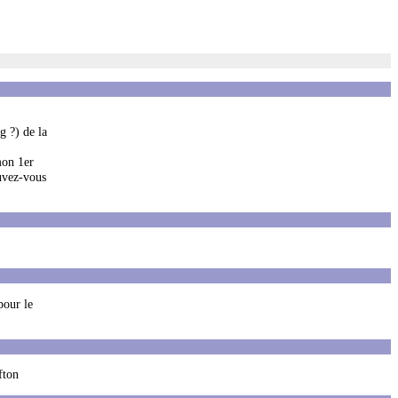
g ?) de la
mon 1er
ouvez-vous
pour le
fton