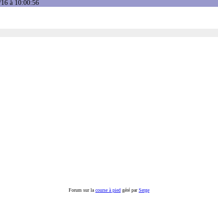
/16 à 10:00:56
Forum sur la
course à pied
géré par
Serge