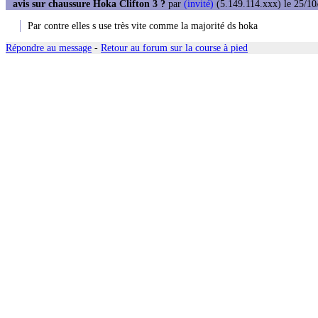
avis sur chaussure Hoka Clifton 3 ?
par
(invité)
(5.149.114.xxx) le 25/10
Par contre elles s use très vite comme la majorité ds hoka
Répondre au message
-
Retour au forum sur la course à pied