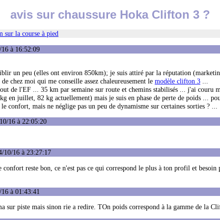
avis sur chaussure Hoka Clifton 3 ?
 sur la course à pied
/16 à 16:52:09
ir un peu (elles ont environ 850km); je suis attiré par la réputation (marketin
e de chez moi qui me conseille assez chaleureusement le
modèle clifton 3
...
out de l'EF ... 35 km par semaine sur route et chemins stabilisés ... j'ai couru 
kg en juillet, 82 kg actuellement) mais je suis en phase de perte de poids ... p
 le confort, mais ne néglige pas un peu de dynamisme sur certaines sorties ? ...
10/16 à 22:05:20
4/10/16 à 23:27:17
confort reste bon, ce n'est pas ce qui correspond le plus à ton profil et besoin 
/16 à 01:43:41
vma sur piste mais sinon rie a redire. TOn poids correspond à la gamme de la Cli