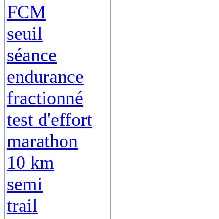
FCM
seuil
séance
endurance
fractionné
test d'effort
marathon
10 km
semi
trail