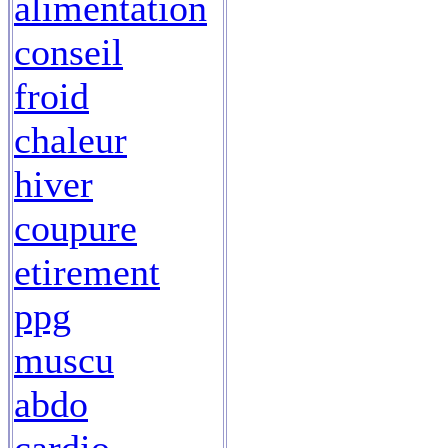
alimentation
conseil
froid
chaleur
hiver
coupure
etirement
ppg
muscu
abdo