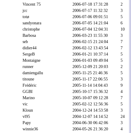
Vincent 75
2006-07-18 17:31:28
2
jcc
2006-07-17 11:32:32
3
totø
2006-07-06 09:01:51
5
sandyonara
2006-07-05 14:21:04
6
christophe
2006-07-04 12:04:31
10
Barbosa
2006-03-23 11:55:30
3
seb
2006-02-15 21:24:04
7
didier44
2006-02-12 13:43:54
7
SergeB
2006-01-21 10:37:14
5
Montaigne
2006-01-03 09:49:04
5
runner
2005-12-09 21:20:03
2
damiengallu
2005-11-25 21:46:36
5
titoune
2005-11-17 22:06:55
3
Frédéric
2005-11-14 14:04:43
9
GGBI
2005-10-17 15:36:32
4
Marino
2005-10-07 09:12:28
7
vic
2005-02-12 12:56:36
5
Kloun
2004-12-24 14:53:58
3
vl95
2004-12-07 14:14:52
24
Papy
2004-06-30 06:42:06
3
winnie36
2004-05-26 21:36:20
4