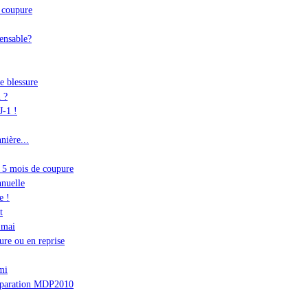
e coupure
ensable?
e blessure
 ?
J-1 !
nière...
es 5 mois de coupure
nnuelle
e !
t
 mai
ure ou en reprise
mi
éparation MDP2010