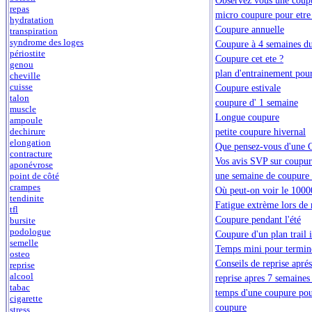
repas
micro coupure pour etre
hydratation
Coupure annuelle
transpiration
syndrome des loges
Coupure à 4 semaines d
périostite
Coupure cet ete ?
genou
plan d'entrainement po
cheville
cuisse
Coupure estivale
talon
coupure d' 1 semaine
muscle
Longue coupure
ampoule
petite coupure hivernal
dechirure
elongation
Que pensez-vous d'une C
contracture
Vos avis SVP sur coupur
aponévrose
une semaine de coupure
point de côté
crampes
Où peut-on voir le 1000
tendinite
Fatigue extrème lors de
tfl
Coupure pendant l'été
bursite
podologue
Coupure d'un plan trail
semelle
Temps mini pour termine
osteo
Conseils de reprise apré
reprise
alcool
reprise apres 7 semaines
tabac
temps d'une coupure pou
cigarette
coupure
stress