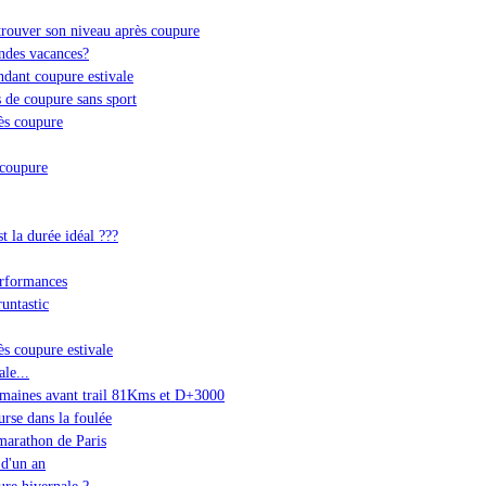
rouver son niveau après coupure
ndes vacances?
ndant coupure estivale
 de coupure sans sport
ès coupure
 coupure
t la durée idéal ???
erformances
untastic
ès coupure estivale
le...
emaines avant trail 81Kms et D+3000
rse dans la foulée
marathon de Paris
d'un an
re hivernale ?