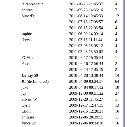
le reprenneur
2011-10-23 21:45:37
4
optitro
2011-09-23 14:36:16
7
SuperD
2011-08-14 19:45:33
12
2011-07-18 17:08:57
6
2011-06-15 22:03:54
4
sophie
2011-06-09 14:09:14
4
cheyak
2011-03-15 11:11:44
4
2011-03-05 18:08:12
4
2011-02-28 16:50:02
4
FCMax
2010-08-17 15:35:54
1
Pascal
2010-08-16 12:56:44
2
2010-07-14 17:45:19
2
Jay Jay 59
2010-04-28 13:38:44
14
JC (de Londres!)
2010-04-09 03:24:37
64
jake
2010-04-04 09:17:12
10
j2j
2009-12-30 09:51:22
27
olivier W
2009-12-28 11:46:27
1
Cyril
2009-12-17 12:47:35
13
Eliott
2009-12-15 12:28:21
16
philasse
2009-12-06 20:39:55
11
Vince 22
2009-12-06 09:34:18
16