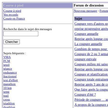
Course à pied
Forum de discussion
Course à pied
Nouveau message
-
Forum
Vos records
Sujet
Courir en France
Coupure vers d'autres sp
reprise progressive aprè
Recherche dans le sujet des messages
Coupure annuelle
Reprise après longue co
La coupure annuelle
Combien de temps pour r
Sujets fréquents :
Coupure de 2 ou 3 sema
VMA
coupure estivale
FCM
Coupure milieu mi saiso
seuil
séance
Reprise après longue co
endurance
Coupure et planification
fractionné
Coupure totale entraine
test d'effort
marathon
Reprise après 3 ans de 
10 km
Que faire après la coupur
semi
Coupure d'été ?
trail
Période de coupure ... ac
cross
triathlon
A propos de la coupure e
duathlon