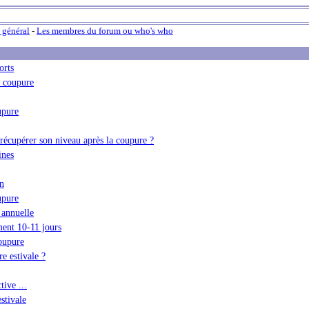
 général
-
Les membres du forum ou who's who
orts
s coupure
upure
écupérer son niveau après la coupure ?
ines
n
upure
 annuelle
ment 10-11 jours
coupure
e estivale ?
tive ...
stivale