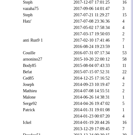
Steph
2017-12-07 17:01:25
16
vazaha75
2017-09-06 14:01:47
3
Steph
2017-07-21 11:29:27
15
Hatz'
2017-07-08 23:36:36
4
2017-05-02 17:58:34
4
2017-03-17 19:50:03
2
anti Run9 1
2017-02-10 17:41:46
7
2016-08-24 19:23:59
1
Couille
2016-07-31 07:17:34
53
arnonino27
2015-10-20 22:00:12
58
Body85
2015-08-04 07:43:33
11
Befat
2015-07-15 07:52:31
22
Ced85
2014-12-25 17:16:52
4
Joseph
2014-09-23 10:19:47
2
Mathieu
2014-07-08 14:55:51
2
Malone
2014-06-26 14:38:31
1
Serge92
2014-04-26 19:47:02
5
Patrick
2014-01-31 19:01:08
1
2014-01-23 00:07:20
4
Ickel
2014-01-19 20:44:26
16
2013-12-29 17:09:45
7
Doudou51
2013-12-24 09:30:15
30