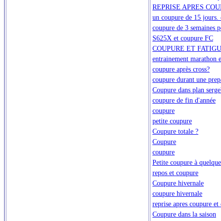
REPRISE APRES COU
un coupure de 15 jours. q
coupure de 3 semaines p
S625X et coupure FC
COUPURE ET FATIG
entrainement marathon e
coupure après cross?
coupure durant une prep
Coupure dans plan serg
coupure de fin d'année
coupure
petite coupure
Coupure totale ?
Coupure
coupure
Petite coupure à quelques
repos et coupure
Coupure hivernale
coupure hivernale
reprise apres coupure et
Coupure dans la saison