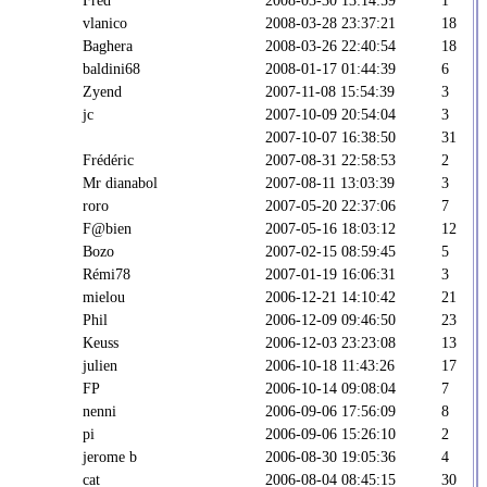
vlanico
2008-03-28 23:37:21
18
Baghera
2008-03-26 22:40:54
18
baldini68
2008-01-17 01:44:39
6
Zyend
2007-11-08 15:54:39
3
jc
2007-10-09 20:54:04
3
2007-10-07 16:38:50
31
Frédéric
2007-08-31 22:58:53
2
Mr dianabol
2007-08-11 13:03:39
3
roro
2007-05-20 22:37:06
7
F@bien
2007-05-16 18:03:12
12
Bozo
2007-02-15 08:59:45
5
Rémi78
2007-01-19 16:06:31
3
mielou
2006-12-21 14:10:42
21
Phil
2006-12-09 09:46:50
23
Keuss
2006-12-03 23:23:08
13
julien
2006-10-18 11:43:26
17
FP
2006-10-14 09:08:04
7
nenni
2006-09-06 17:56:09
8
pi
2006-09-06 15:26:10
2
jerome b
2006-08-30 19:05:36
4
cat
2006-08-04 08:45:15
30