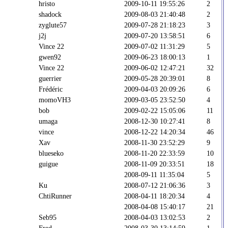
hristo
2009-10-11 19:55:26
2
shadock
2009-08-03 21:40:48
2
zyglute57
2009-07-28 21:18:23
3
j2j
2009-07-20 13:58:51
6
Vince 22
2009-07-02 11:31:29
5
gwen92
2009-06-23 18:00:13
1
Vince 22
2009-06-02 12:47:21
32
guerrier
2009-05-28 20:39:01
8
Frédéric
2009-04-03 20:09:26
6
momoVH3
2009-03-05 23:52:50
4
bob
2009-02-22 15:05:06
11
umaga
2008-12-30 10:27:41
8
vince
2008-12-22 14:20:34
46
Xav
2008-11-30 23:52:29
9
blueseko
2008-11-20 22:33:59
10
guigue
2008-11-09 20:33:51
18
2008-09-11 11:35:04
5
Ku
2008-07-12 21:06:36
3
ChtiRunner
2008-04-11 18:20:34
4
2008-04-08 15:40:17
21
Seb95
2008-04-03 13:02:53
2
Fred
2008-03-30 13:14:59
1