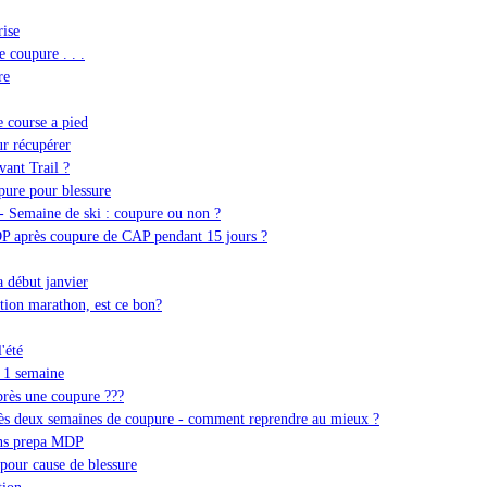
rise
e coupure . . .
re
 course a pied
r récupérer
vant Trail ?
ure pour blessure
 Semaine de ski : coupure ou non ?
P après coupure de CAP pendant 15 jours ?
a début janvier
tion marathon, est ce bon?
'été
e 1 semaine
rès une coupure ???
rès deux semaines de coupure - comment reprendre au mieux ?
ans prepa MDP
pour cause de blessure
tion