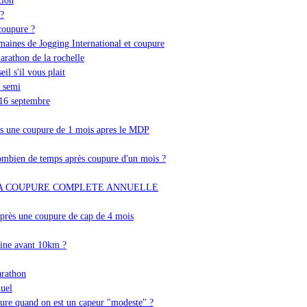
?
coupure ?
maines de Jogging International et coupure
arathon de la rochelle
il s'il vous plait
t semi
 16 septembre
res une coupure de 1 mois apres le MDP
combien de temps après coupure d'un mois ?
A COUPURE COMPLETE ANNUELLE
près une coupure de cap de 4 mois
aine avant 10km ?
arathon
nuel
pure quand on est un capeur "modeste" ?