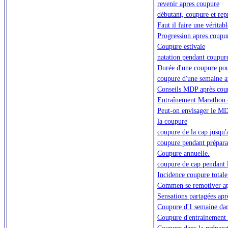
revenir apres coupure
débutant, coupure et rep
Faut il faire une véritabl
Progression apres coupu
Coupure estivale
natation pendant coupure
Durée d'une coupure pou
coupure d'une semaine a
Conseils MDP après coup
Entraînement Marathon -
Peut-on envisager le MD
la coupure
coupure de la cap jusqu'
coupure pendant prépara
Coupure annuelle.
coupure de cap pendant l
Incidence coupure total
Commen se remotiver ap
Sensations partagées ap
Coupure d'1 semaine d
Coupure d'entrainement 
Coupure dans la prépara