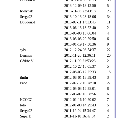
2013-12-09 13:13:50
5
hollyoak
2013-11-03 22:43:18
25
Serge92
2013-10-13 23:18:06
34
Doudou51
2013-07-11 17:13:45
11
2013-06-13 18:22:40
2
2013-05-08 13:06:04
4
2013-03-03 20:29:50
6
2013-01-19 17:30:36
9
sylv
2012-12-24 08:54:37
22
Benman
2012-11-26 12:36:11
20
Cédric V
2012-11-09 21:53:23
2
2012-10-27 18:05:37
5
2012-08-05 12:25:33
18
tintin
2012-08-01 13:39:43
3
Faco
2012-07-12 10:28:10
22
2012-05-03 12:25:01
8
2012-03-07 10:58:56
6
KCCCC
2012-01-16 10:20:02
7
lolo
2012-01-09 14:29:43
5
Serge92
2011-12-04 15:34:47
4
SuperD
2011-11-10 16:47:04
2