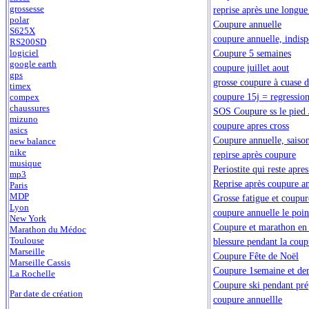
grossesse
reprise après une longu
polar
Coupure annuelle
S625X
coupure annuelle, indisp
RS200SD
Coupure 5 semaines
logiciel
google earth
coupure juillet aout
gps
grosse coupure à cuase d
timex
coupure 15j = regression
compex
chaussures
SOS Coupure ss le pied 
mizuno
coupure apres cross
asics
Coupure annuelle, saison
new balance
nike
repirse après coupure
musique
Periostite qui reste apr
mp3
Reprise après coupure a
Paris
MDP
Grosse fatigue et coupur
Lyon
coupure annuelle le poin
New York
Coupure et marathon en
Marathon du Médoc
Toulouse
blessure pendant la coup
Marseille
Coupure Fête de Noël
Marseille Cassis
Coupure 1semaine et de
La Rochelle
Coupure ski pendant pr
Par date de création
coupure annuellle