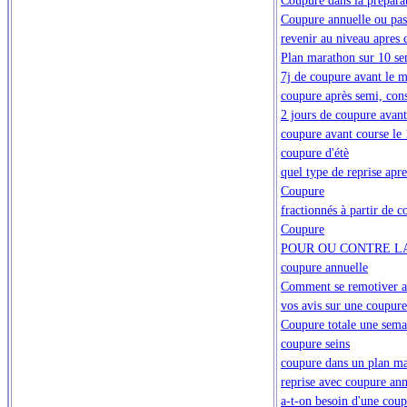
Coupure annuelle ou pas
revenir au niveau apres 
Plan marathon sur 10 se
7j de coupure avant le m
coupure après semi, conse
2 jours de coupure avan
coupure avant course le
coupure d'étè
quel type de reprise ap
Coupure
fractionnés à partir de 
Coupure
POUR OU CONTRE L
coupure annuelle
Comment se remotiver a
vos avis sur une coupure
Coupure totale une sem
coupure seins
coupure dans un plan m
reprise avec coupure an
a-t-on besoin d'une cou