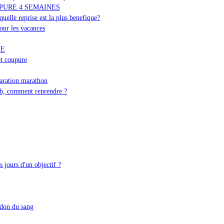
PURE 4 SEMAINES
uelle reprise est la plus benefique?
our les vacances
UE
t coupure
aration marathon
eb, comment reprendre ?
 jours d'un objectif ?
 don du sang