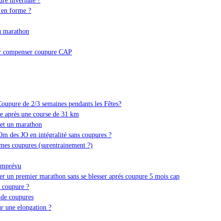
 en forme ?
u marathon
ur compenser coupure CAP
oupure de 2/3 semaines pendants les Fêtes?
e après une course de 31 km
 et un marathon
0m des JO en intégralité sans coupures ?
 mes coupures (surentrainement ?)
 imprévu
r un premier marathon sans se blesser aprés coupure 5 mois cap
s coupure ?
 de coupures
r une elongation ?