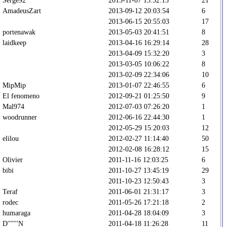
AmadeusZart
2013-09-12 20:03:54
6
2013-06-15 20:55:03
17
portenawak
2013-05-03 20:41:51
8
laidkeep
2013-04-16 16:29:14
28
2013-04-09 15:32:20
3
2013-03-05 10:06:22
8
2013-02-09 22:34:06
10
MipMip
2013-01-07 22:46:55
6
El fenomeno
2012-09-21 01:25:50
9
Mal974
2012-07-03 07:26:20
1
woodrunner
2012-06-16 22:44:30
1
2012-05-29 15:20:03
12
elilou
2012-02-27 11:14:40
50
2012-02-08 16:28:12
15
Olivier
2011-11-16 12:03:25
6
bibi
2011-10-27 13:45:19
29
2011-10-23 12:50:43
3
Teraf
2011-06-01 21:31:17
3
rodec
2011-05-26 17:21:18
2
humaraga
2011-04-28 18:04:09
3
D'''''''N
2011-04-18 11:26:28
11