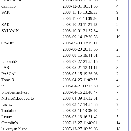
damm13
2008-12-01 16:51:55
4
SAK
2008-11-15 13:29:55
9
2008-11-04 13:39:36
1
SAK
2008-10-20 11:21:13
2
SYLVAIN
2008-10-01 21:37:34
3
2008-09-14 13:20:58
19
On-Off
2008-09-09 17:19:11
5
2008-08-29 20:15:56
2
2008-08-15 19:41:31
53
le bombé
2008-07-27 21:55:15
4
l'AB
2008-05-21 12:41:11
3
PASCAL
2008-05-15 19:26:03
2
Tony_31
2008-04-25 11:02:33
4
jc
2008-04-21 00:13:30
24
phoebesmellycat
2008-04-16 21:40:47
7
Nature&decouverte
2008-04-09 17:32:51
5
fawtzy
2008-03-17 14:54:35
7
Toutafon
2008-03-11 13:35:10
4
Lenny
2008-02-13 16:21:42
5
Gremlin's
2007-12-27 11:40:01
14
le kenyan blanc
2007-12-27 10:39:06
18