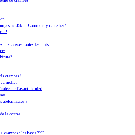
hon.
rampes au 35km. Comment y remédier?
...!
 aux cuisses toutes les nuits
pes
hirure?
rès crampes !
 au mollet
oulée sur l'avant du pied
ses
es abdominales ?
de la course
+ crampes : les bases ????