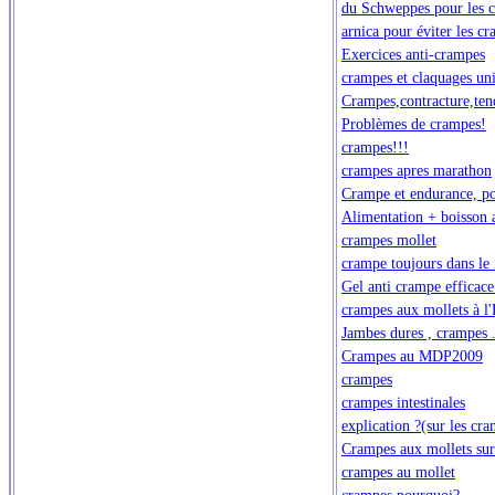
du Schweppes pour les 
arnica pour éviter les c
Exercices anti-crampes
crampes et claquages un
Crampes,contracture,tend
Problèmes de crampes!
crampes!!!
crampes apres marathon
Crampe et endurance, p
Alimentation + boisson 
crampes mollet
crampe toujours dans le
Gel anti crampe efficace
crampes aux mollets à l
Jambes dures , crampes 
Crampes au MDP2009
crampes
crampes intestinales
explication ?(sur les cr
Crampes aux mollets sur 
crampes au mollet
crampes pourquoi?