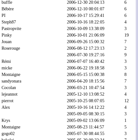
buffle
2006-12-30 20:04:13
6
Bébère
2006-12-10 00:01:07
6
PI
2006-10-17 15:29:41
6
Steph87
2006-10-16 18:22:05
4
Pastropvite
2006-10-09 13:38:09
3
Pinky
2006-10-01 21:06:09
19
Jouan
2006-09-26 15:00:32
7
Roserouge
2006-08-12 17:23:13
2
2006-07-30 19:27:16
9
Rémi
2006-07-07 16:40:42
3
micke
2006-06-22 19:18:58
3
Montaigne
2006-05-15 15:00:38
8
sandyonara
2006-04-20 18:15:56
7
Cocolan
2006-03-21 10:47:54
3
lejeannot
2005-12-10 13:08:52
4
pierrot
2005-10-25 08:07:05
12
Alex
2005-10-16 14:12:22
4
2005-09-05 08:30:15
3
Krys
2005-09-02 13:06:09
1
Montaigne
2005-08-23 11:44:57
5
gogo02
2005-07-30 08:44:55
3
bekelei
2005-05-20 00:22:34
7