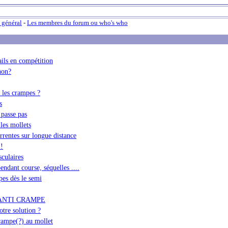
 général
-
Les membres du forum ou who's who
ils en compétition
hon?
 les crampes ?
s
 passe pas
les mollets
rentes sur longue distance
!!
culaires
ndant course, séquelles ....
es dès le semi
ANTI CRAMPE
otre solution ?
rampe(?) au mollet