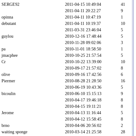
SERGE92
2011-04-15 10:49:04
41
2011-04-11 20:22:27
9
opinna
2011-04-11 10:47:19
1
debutant
2011-04-11 10:19:37
10
2011-03-31 23:46:04
5
guylou
2010-12-16 17:48:44
5
2010-11-28 09:02:06
3
pa
2010-11-01 18:58:50
1
jmacphee
2010-10-25 21:57:54
5
Cr
2010-10-22 13:39:00
10
2010-09-17 21:57:02
8
olive
2010-09-16 17:42:56
6
Piermer
2010-08-28 21:28:50
16
2010-06-19 10:43:36
5
bicoulin
2010-06-10 15:15:13
9
2010-04-17 19:46:18
8
2010-04-15 19:11:21
8
Jerome
2010-04-13 11:16:44
5
2010-04-12 15:58:45
8
brno
2010-04-06 20:56:02
2
waiting sponge
2010-03-14 21:25:58
28