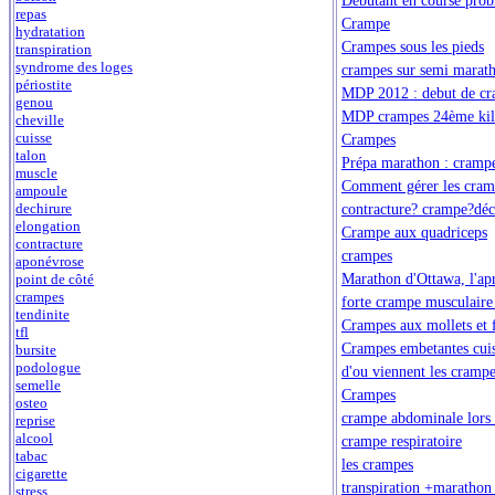
repas
Crampe
hydratation
Crampes sous les pieds
transpiration
syndrome des loges
crampes sur semi marat
périostite
MDP 2012 : debut de c
genou
MDP crampes 24ème kilo
cheville
cuisse
Crampes
talon
Prépa marathon : crampes
muscle
Comment gérer les cram
ampoule
contracture? crampe?déc
dechirure
elongation
Crampe aux quadriceps
contracture
crampes
aponévrose
Marathon d'Ottawa, l'ap
point de côté
crampes
forte crampe musculaire
tendinite
Crampes aux mollets et f
tfl
Crampes embetantes cuis
bursite
podologue
d'ou viennent les cramp
semelle
Crampes
osteo
crampe abdominale lors 
reprise
alcool
crampe respiratoire
tabac
les crampes
cigarette
transpiration +marathon 
stress