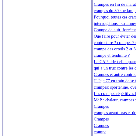
Crampes en fin de mara
crampes du 30eme km ,
Pourquoi toutes ces cra
interrogations - Crampe
Crampe de nuit, forcéme
Que faire pour éviter d
contracture ? crampes ? 
crampe des orteils 2 et 
crampe et tendinite ?
La CAP aide t elle quan
qui a un truc contre les
Crampes et autre contrac
JI Jeje 77 en train de se
crampes: sporténine, ov
Les crampes répétitives l
MdP : chaleur, crampes :
Crampes
crampes avant-bras et do
Crampes
Crampes
crampe