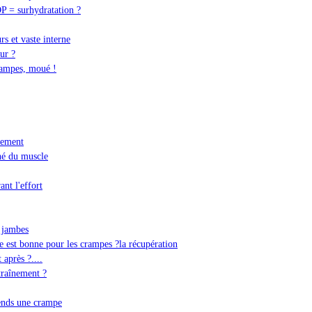
P = surhydratation ?
s et vaste interne
ur ?
crampes, moué !
nement
hé du muscle
nt l'effort
 jambes
de est bonne pour les crampes ?la récupération
après ?....
raînement ?
rends une crampe