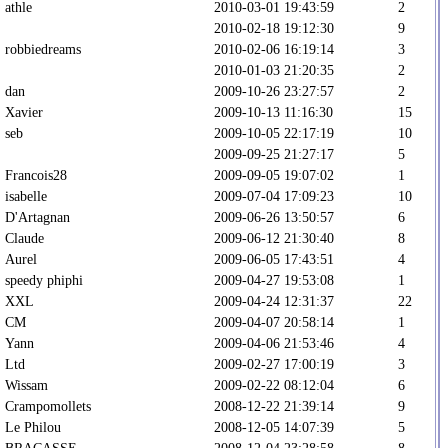
athle
2010-03-01 19:43:59
2
2010-02-18 19:12:30
9
robbiedreams
2010-02-06 16:19:14
3
2010-01-03 21:20:35
2
dan
2009-10-26 23:27:57
2
Xavier
2009-10-13 11:16:30
15
seb
2009-10-05 22:17:19
10
2009-09-25 21:27:17
5
Francois28
2009-09-05 19:07:02
1
isabelle
2009-07-04 17:09:23
10
D'Artagnan
2009-06-26 13:50:57
6
Claude
2009-06-12 21:30:40
8
Aurel
2009-06-05 17:43:51
4
speedy phiphi
2009-04-27 19:53:08
1
XXL
2009-04-24 12:31:37
22
CM
2009-04-07 20:58:14
1
Yann
2009-04-06 21:53:46
4
Ltd
2009-02-27 17:00:19
3
Wissam
2009-02-22 08:12:04
6
Crampomollets
2008-12-22 21:39:14
9
Le Philou
2008-12-05 14:07:39
5
BRACASSE
2008-12-04 23:28:58
8