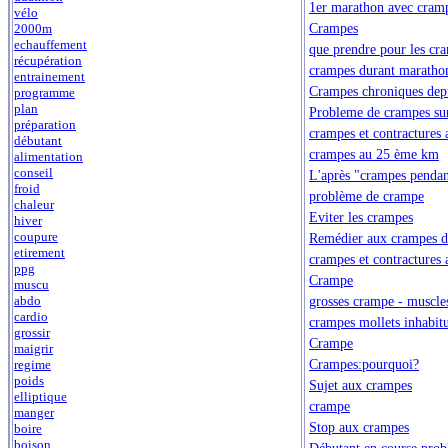
1er marathon avec cramp
vélo
Crampes
2000m
echauffement
que prendre pour les cr
récupération
crampes durant maratho
entrainement
Crampes chroniques depu
programme
plan
Probleme de crampes su
préparation
crampes et contractures 
débutant
crampes au 25 ème km
alimentation
conseil
L'après "crampes pendan
froid
problème de crampe
chaleur
Eviter les crampes
hiver
coupure
Remédier aux crampes d
etirement
crampes et contractures 
ppg
Crampe
muscu
grosses crampe - muscles
abdo
cardio
crampes mollets inhabitu
grossir
Crampe
maigrir
Crampes:pourquoi?
regime
poids
Sujet aux crampes
elliptique
crampe
manger
Stop aux crampes
boire
boison
Débutant en course pro