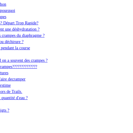
thon
 pourquoi
mpes
s? Départ Trop Rapide?
nt une déshydratation ?
es crampes du diaphragme ?
ou déchirure ?
3 pendant la course
d on a souvent des crampes ?
 crampes??????????????
tures
 faire decramper
erstime
ors de Trails.
 quantité d'eau ?
igts ?