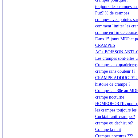
toujours des crampes au
Put$!% de crampes
crampes avec pointes sur
comment limiter les cra
crampe en fin de course 
Dans 15 jours MDP et p
CRAMPES
AC+ BOISSON ANTI
Les crampes sont-elles u
Crampes aux quadriceps
crampe sans douleur !?
CRAMPE ADDUCTEU
histoire de crampe ?
Crampes au 30e au MD
crampe nocturne
HOMEOFORTIL pour pré
les crampes toujours les 
Cocktail anti-crampes?
crampe ou dechirure?
Crampe la nuit
Crampes noctures ???