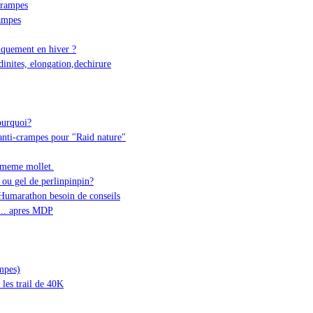
crampes
rampes
iquement en hiver ?
inites, elongation,dechirure
ourquoi?
anti-crampes pour "Raid nature"
 meme mollet.
 ou gel de perlinpinpin?
'Humarathon besoin de conseils
... apres MDP
ampes)
les trail de 40K