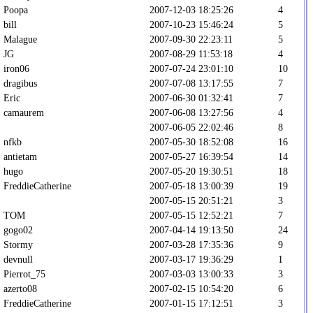
Poopa
2007-12-03 18:25:26
4
bill
2007-10-23 15:46:24
5
Malague
2007-09-30 22:23:11
5
JG
2007-08-29 11:53:18
4
iron06
2007-07-24 23:01:10
10
dragibus
2007-07-08 13:17:55
7
Eric
2007-06-30 01:32:41
7
camaurem
2007-06-08 13:27:56
4
2007-06-05 22:02:46
8
nfkb
2007-05-30 18:52:08
16
antietam
2007-05-27 16:39:54
14
hugo
2007-05-20 19:30:51
18
FreddieCatherine
2007-05-18 13:00:39
19
2007-05-15 20:51:21
3
TOM
2007-05-15 12:52:21
7
gogo02
2007-04-14 19:13:50
24
Stormy
2007-03-28 17:35:36
9
devnull
2007-03-17 19:36:29
1
Pierrot_75
2007-03-03 13:00:33
3
azerto08
2007-02-15 10:54:20
6
FreddieCatherine
2007-01-15 17:12:51
3