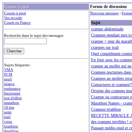
Course à pied
Forum de discussion
Course à pied
Nouveau message
-
Forum
Vos records
Sujet
Courir en France
crampe abdominale
Crampes pendant mes tra
Recherche dans le sujet des messages
crampe = mur du marat
crampes sur trail
Quel complément contre
En finir avec les crampe
Sujets fréquents :
crampe au mollet qui ne
VMA
Crampes nocturnes dans 
FCM
Crampes au mollets recur
seuil
séance
Contactures et crampes!
endurance
Origine des crampes mus
fractionné
Crampe ou contracture pe
test d'effort
marathon
Marathon Nantes - cramp
10 km
Crampes triathlon
semi
RECETTE MIRACLE 
trail
des crampes terribles ! v
cross
triathlon
Passage médio-pied et c
duathlon