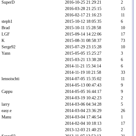
SuperD
2016-10-25 21:29:21
2
2016-03-28 21:25:15
15
2016-02-17 21:16:23
11
steph1
2015-10-12 18:05:35
6
Brad
2015-10-11 15:28:58
10
LGF
2015-09-14 14:22:06
17
K
2015-08-31 08:58:37
73
Serge92
2015-07-29 23:15:28
10
Yann
2015-05-05 15:25:27
3
2015-03-21 13:38:28
6
2014-11-21 15:34:14
6
2014-11-19 10:21:58
33
lensoischti
2014-07-05 15:35:02
11
2014-05-13 00:47:43
9
Cappu
2014-05-05 16:44:17
9
2014-03-19 10:42:23
2
larry
2014-03-06 04:34:28
5
easy.e
2014-03-04 23:36:29
26
Manu
2014-03-04 17:46:54
1
2014-02-04 10:18:13
17
2013-12-03 21:40:25
2
Serge92
2013-11-07 13:52:13
21