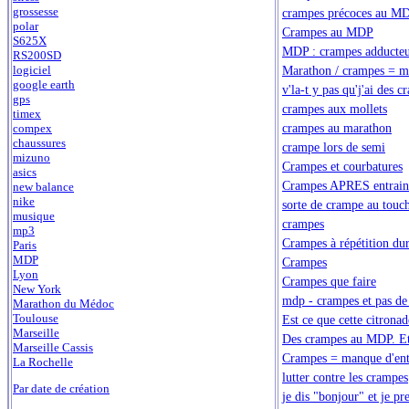
grossesse
crampes précoces au MD
polar
Crampes au MDP
S625X
MDP : crampes adducteur
RS200SD
Marathon / crampes = m
logiciel
google earth
v'la-t y pas qu'j'ai des 
gps
crampes aux mollets
timex
crampes au marathon
compex
chaussures
crampe lors de semi
mizuno
Crampes et courbatures
asics
Crampes APRES entrai
new balance
nike
sorte de crampe au touc
musique
crampes
mp3
Crampes à répétition dura
Paris
MDP
Crampes
Lyon
Crampes que faire
New York
mdp - crampes et pas de
Marathon du Médoc
Toulouse
Est ce que cette citrona
Marseille
Des crampes au MDP. Et 
Marseille Cassis
Crampes = manque d'ent
La Rochelle
lutter contre les crampes
Par date de création
je dis "bonjour" et je p