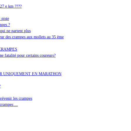
 27 e km ????
 piste
mpes ?
qui ne partent plus
eur des crampes aux mollets au 35 ème
-CRAMPES
ne fatalité pour certains coureurs?
R UNIQUEMENT EN MARATHON
P
venir les crampes
crampes ...