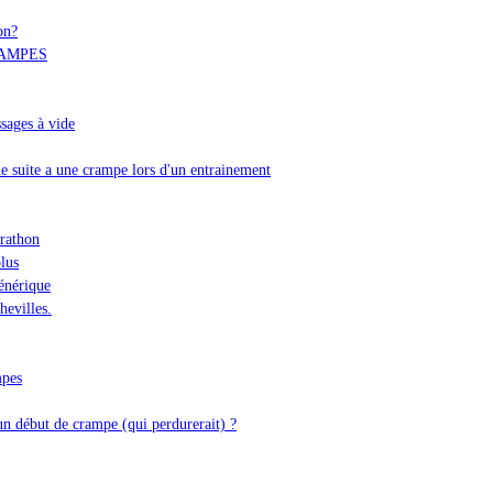
on?
AMPES
sages à vide
e suite a une crampe lors d'un entrainement
rathon
lus
énérique
hevilles.
mpes
un début de crampe (qui perdurerait) ?