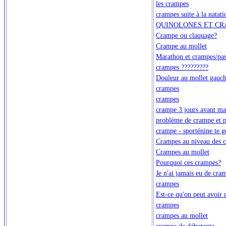
les crampes
crampes suite à la natati
QUINOLONES ET CR
Crampe ou claquage?
Crampe au mollet
Marathon et crampes/pas
crampes ?????????
Douleur au mollet gauch
crampes
crampes
crampe 3 jours avant ma
problème de crampe et p
crampe - sporténine te g
Crampes au niveau des c
Crampes au mollet
Pourquoi ces crampes?
Je n'ai jamais eu de cra
crampes
Est-ce qu'on peut avoir 
crampes
crampes au mollet
crampe de débutante