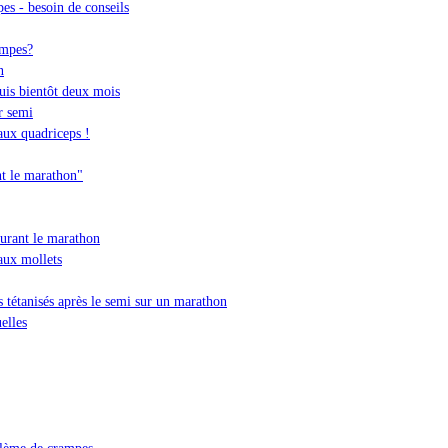
es - besoin de conseils
ampes?
n
is bientôt deux mois
r semi
aux quadriceps !
t le marathon"
urant le marathon
aux mollets
 tétanisés après le semi sur un marathon
elles
blème de crampes