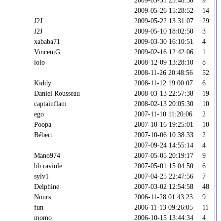
2009-05-26 15:28:52
14
J2J
2009-05-22 13:31:07
29
J2J
2009-05-10 18:02:50
3
xababa71
2009-03-30 16:10:51
4
VincentG
2009-02-16 12:42:06
1
lolo
2008-12-09 13:28:10
8
2008-11-26 20:48:56
52
Kiddy
2008-11-12 19:00:07
6
Daniel Rousseau
2008-03-13 22:57:38
19
captainflam
2008-02-13 20:05:30
10
ego
2007-11-10 11:20:06
2
Poopa
2007-10-16 19:25:01
10
Bébert
2007-10-06 10:38:33
2
2007-09-24 14:55:14
4
Mano974
2007-05-05 20:19:17
9
bb.raviole
2007-05-01 15:04:50
6
sylv1
2007-04-25 22:47:56
7
Delphine
2007-03-02 12:54:58
48
Nours
2006-11-28 01:43:23
9
fun
2006-11-13 09:26:05
11
momo
2006-10-15 13:44:34
4