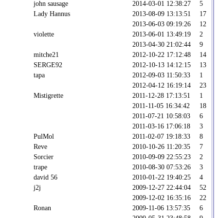
john sausage
2014-03-01 12:38:27
5
Lady Hannus
2013-08-09 13:13:51
17
2013-06-03 09:19:26
12
violette
2013-06-01 13:49:19
2
2013-04-30 21:02:44
9
mitche21
2012-10-22 17:12:48
14
SERGE92
2012-10-13 14:12:15
13
tapa
2012-09-03 11:50:33
1
2012-04-12 16:19:14
23
Mistigrette
2011-12-28 17:13:51
1
2011-11-05 16:34:42
18
2011-07-21 10:58:03
6
2011-03-16 17:06:18
3
PulMol
2011-02-07 19:18:33
8
Reve
2010-10-26 11:20:35
7
Sorcier
2010-09-09 22:55:23
2
trape
2010-08-30 07:53:26
3
david 56
2010-01-22 19:40:25
4
j2j
2009-12-27 22:44:04
52
2009-12-02 16:35:16
22
Ronan
2009-11-06 13:57:35
6
2009-05-31 23:48:58
9