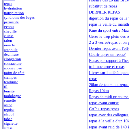
repas
substitut de repas
hydratation
DERNIER REPAS
transpiration
syndrome des loges
digestion du repas de la
périostite
repas la veille du marat
genou
Kiné du sport entre Maur
cheville
cuisse
Gérer le trop plein des r
talon
2 à 3 verres/repas et on 
muscle
Dernier repas avant l'eff
ampoule
Courir après un repas?
dechirure
elongation
Repas par rapport à l'he
contracture
trail nocturne et repas
aponévrose
Livres sur la diététique
point de côté
crampes
repas
tendinite
20km de tours: un repas c
tfl
Repas 10km
bursite
podologue
Repas de midi pr course
semelle
repas avant course
osteo
CAP + repas types
reprise
alcool
repas avec des collègues
tabac
repas à la veille d'un 1
cigarette
repas avant raid de 140
stress