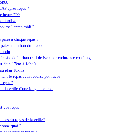
15h00
CAP après repas ?
le heure ????
et tardive
course l'apres-midi ?
s pâtes à chaque repas ?
es pates marathon du medoc
nt mdp
 le site de l'urban trail de lyon par endurance coaching
art d'un 17km à 14h40
 au plan 10kms
nant le repas avant course por favor
 repas ?
on la veille d'une longue course:
t vos repas
 lors du repas de la veille?
 donne quoi ?
les et dernier repas ?