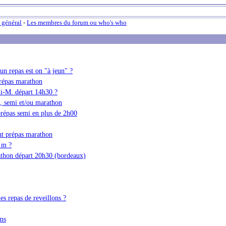
 général
-
Les membres du forum ou who's who
n repas est on "à jeun" ?
prépas marathon
i-M. départ 14h30 ?
0, semi et/ou marathon
répas semi en plus de 2h00
nt prépas marathon
 m ?
athon départ 20h30 (bordeaux)
les repas de reveillons ?
ms