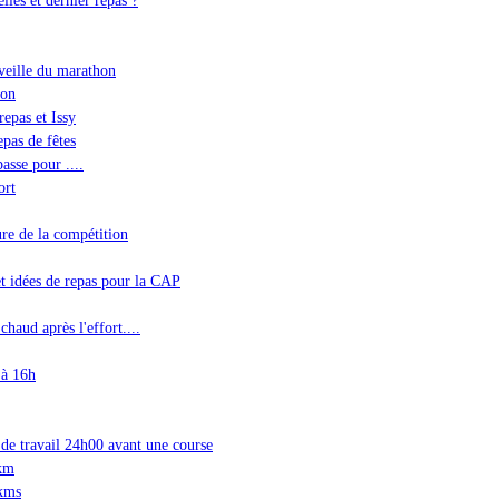
 veille du marathon
hon
epas et Issy
epas de fêtes
passe pour ....
ort
ure de la compétition
 et idées de repas pour la CAP
haud après l'effort....
 à 16h
 de travail 24h00 avant une course
0km
 kms