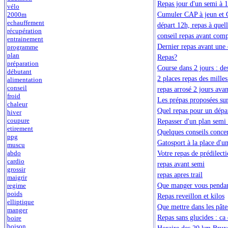
Repas jour d'un semi à 
vélo
Cumuler CAP à jeun et 
2000m
echauffement
départ 12h, repas à quel
récupération
conseil repas avant comp
entrainement
Dernier repas avant une 
programme
plan
Repas?
préparation
Course dans 2 jours : de
débutant
2 places repas des mill
alimentation
conseil
repas arrosé 2 jours ava
froid
Les prépas proposées sur
chaleur
Quel repas pour un dép
hiver
coupure
Repasser d'un plan semi
etirement
Quelques conseils concer
ppg
Gatosport à la place d'un
muscu
Votre repas de prédilecti
abdo
cardio
repas avant semi
grossir
repas apres trail
maigrir
Que manger vous pendan
regime
poids
Repas reveillon et kilos
elliptique
Que mettre dans les pâtes
manger
Repas sans glucides : ca
boire
boison
Horaire des 20 km Bruxel