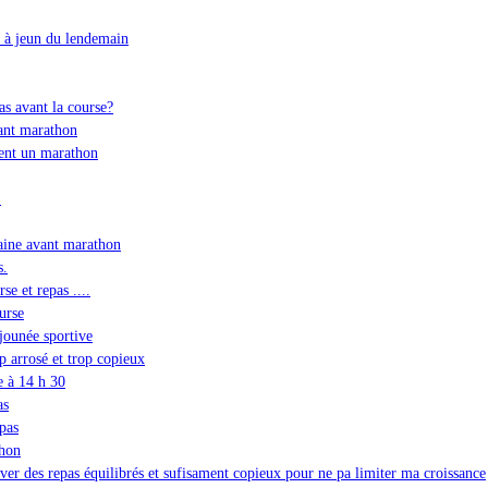
p à jeun du lendemain
s avant la course?
ant marathon
ent un marathon
.
maine avant marathon
s.
se et repas ....
urse
jounée sportive
p arrosé et trop copieux
e à 14 h 30
as
epas
thon
ver des repas équilibrés et sufisament copieux pour ne pa limiter ma croissance