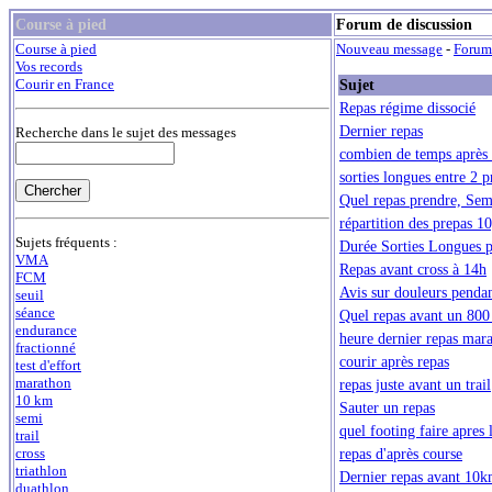
Course à pied
Forum de discussion
Course à pied
Nouveau message
-
Forum
Vos records
Sujet
Courir en France
Repas régime dissocié
Dernier repas
Recherche dans le sujet des messages
combien de temps après u
sorties longues entre 2 
Quel repas prendre, Sem
répartition des prepas 1
Sujets fréquents :
Durée Sorties Longues p
VMA
Repas avant cross à 14h
FCM
Avis sur douleurs penda
seuil
séance
Quel repas avant un 800
endurance
heure dernier repas mar
fractionné
courir après repas
test d'effort
marathon
repas juste avant un trail
10 km
Sauter un repas
semi
quel footing faire apres 
trail
repas d'après course
cross
triathlon
Dernier repas avant 10k
duathlon