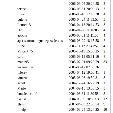
2006-09-02 20:24:58
2
tortue
2006-08-31 20:00:13
7
thyo
2006-08-10 17:10:30
4
bulette
2006-04-24 11:53:53
3
LaurentB
2006-04-18 20:14:53
3
H2O
2006-04-08 11:46:05
4
apache
2006-03-31 11:11:03
4
aparisenrunningondepasselesaus
2006-03-29 18:15:58
2
liline
2005-11-12 20:41:57
4
Vincent 75
2005-10-19 15:55:25
2
caro
2005-09-12 05:31:10
8
manu95
2005-07-01 09:29:59
83
virgouniou
2005-05-17 07:39:36
5
thierry
2005-04-12 19:08:41
1
vincent
2005-03-08 19:59:31
8
skivit
2004-12-24 16:22:19
1
Marie
2004-09-15 13:56:55
3
boucleduconf
2004-08-31 11:30:58
3
GGBI
2004-05-06 10:39:03
12
2h49'
2004-04-03 22:53:54
9
I help
2004-03-24 13:24:25
10