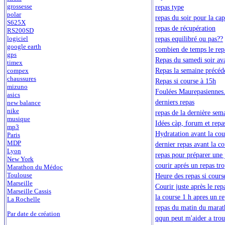
grossesse
repas type
polar
repas du soir pour la ca
S625X
repas de récupération
RS200SD
repas equilibré ou pas??
logiciel
google earth
combien de temps le repa
gps
Repas du samedi soir av
timex
Repas la semaine précéd
compex
chaussures
Repas si course à 15h
mizuno
Foulées Maurepasiennes
asics
derniers repas
new balance
nike
repas de la dernière se
musique
Idées càp, forum et repa
mp3
Hydratation avant la cour
Paris
MDP
dernier repas avant la co
Lyon
repas pour préparer une 
New York
courir aprés un repas tro
Marathon du Médoc
Toulouse
Heure des repas si cours
Marseille
Courir juste après le rep
Marseille Cassis
la course 1 h apres un r
La Rochelle
repas du matin du mara
Par date de création
qqun peut m'aider a trou