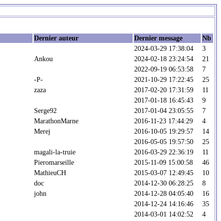
Dernier auteur
Dernier message
Nb
2024-03-29 17:38:04
3
Ankou
2024-02-18 23:24:54
21
2022-09-19 06:53:58
7
-P-
2021-10-29 17:22:45
25
zaza
2017-02-20 17:31:59
11
2017-01-18 16:45:43
9
Serge92
2017-01-04 23:05:55
7
MarathonMarne
2016-11-23 17:44:29
4
Merej
2016-10-05 19:29:57
14
2016-05-05 19:57:50
25
magali-la-truie
2016-03-29 22:36:19
11
Pieromarseille
2015-11-09 15:00:58
46
MathieuCH
2015-03-07 12:49:45
10
doc
2014-12-30 06:28:25
8
john
2014-12-28 04:05:40
16
2014-12-24 14:16:46
35
2014-03-01 14:02:52
4