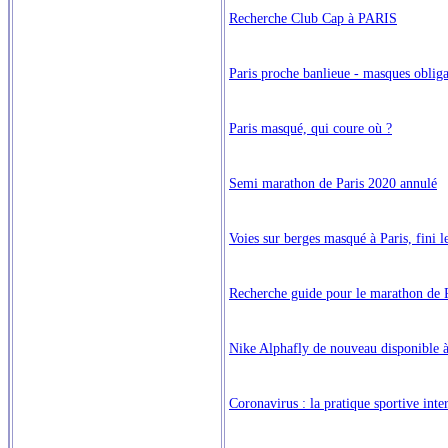
Recherche Club Cap à PARIS
Paris proche banlieue - masques oblig
Paris masqué, qui coure où ?
Semi marathon de Paris 2020 annulé
Voies sur berges masqué à Paris, fini l
Recherche guide pour le marathon de 
Nike Alphafly de nouveau disponible à
Coronavirus : la pratique sportive inte