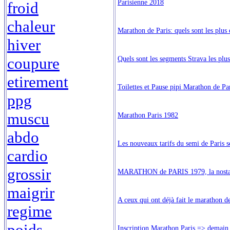
Parisienne 2018
froid
chaleur
Marathon de Paris: quels sont les plus
hiver
Quels sont les segments Strava les plu
coupure
etirement
Toilettes et Pause pipi Marathon de Pa
ppg
muscu
Marathon Paris 1982
abdo
Les nouveaux tarifs du semi de Paris s
cardio
grossir
MARATHON de PARIS 1979, la nostal
maigrir
A ceux qui ont déjà fait le marathon d
regime
poids
Inscription Marathon Paris => demain 