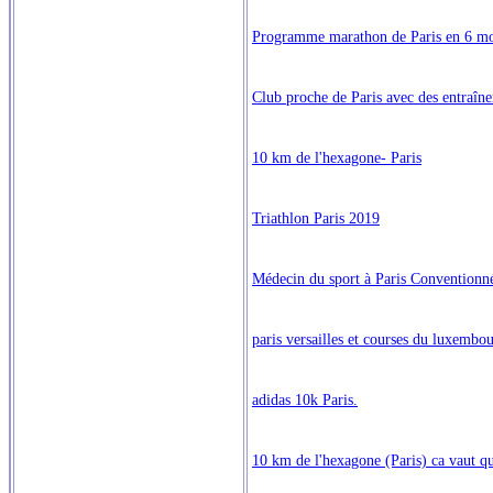
Programme marathon de Paris en 6 mo
Club proche de Paris avec des entraîne
10 km de l'hexagone- Paris
Triathlon Paris 2019
Médecin du sport à Paris Conventionné
paris versailles et courses du luxembo
adidas 10k Paris.
10 km de l'hexagone (Paris) ca vaut q