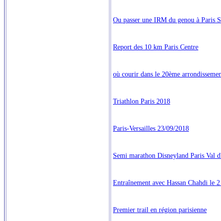
Ou passer une IRM du genou à Paris S
Report des 10 km Paris Centre
où courir dans le 20ème arrondissemen
Triathlon Paris 2018
Paris-Versailles 23/09/2018
Semi marathon Disneyland Paris Val 
Entraînement avec Hassan Chahdi le 2 
Premier trail en région parisienne