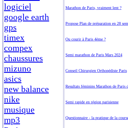
logiciel
Marathon de Paris, vraiment lent ?
google earth
Propose Plan de préparation en 28 sem
gps
timex
Ou courir à Paris 4ème ?
compex
Semi marathon de Paris Mars 2024
chaussures
mizuno
Conseil Chirurgien Orthopédiste Paris
asics
Resultats féminins Marathon de Paris 
new balance
nike
Semi rapide en région parisienne
musique
mp3
Questionnaire - la pratique de la cours