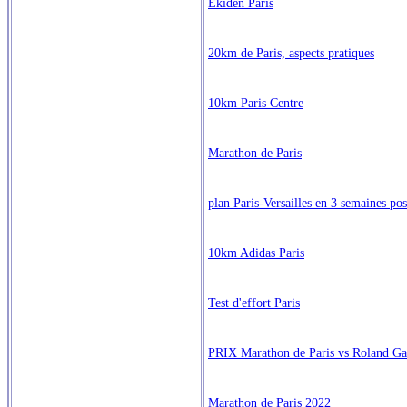
Ekiden Paris
20km de Paris, aspects pratiques
10km Paris Centre
Marathon de Paris
plan Paris-Versailles en 3 semaines pos
10km Adidas Paris
Test d'effort Paris
PRIX Marathon de Paris vs Roland Ga
Marathon de Paris 2022