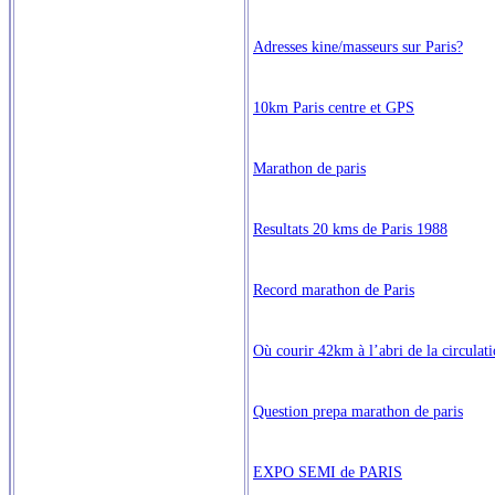
Adresses kine/masseurs sur Paris?
10km Paris centre et GPS
Marathon de paris
Resultats 20 kms de Paris 1988
Record marathon de Paris
Où courir 42km à l’abri de la circulati
Question prepa marathon de paris
EXPO SEMI de PARIS