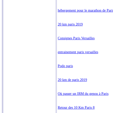
hébergement pour le marathon de Pari
20 km paris 2019
Consignes Paris Versailles
entrainement paris versailles
Podo paris
20 km de paris 2019
Où passer un IRM du genou à Paris
Retour des 10 Km Paris 8