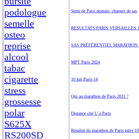
bursite
podologue
Semi de Paris demain: changer de sas
semelle
RESULTATS PARIS VERSAILLES 1
osteo
reprise
SAS PRÉFÉRENTIEL MARATHON P
alcool
MPT Paris 2024
tabac
cigarette
10 km Paris 14
stress
Qui au marathon de Paris 2011 ?
grossesse
polar
Distance cité U à Paris
S625X
Résultat du marathon de Paris entre 1
RS200SD