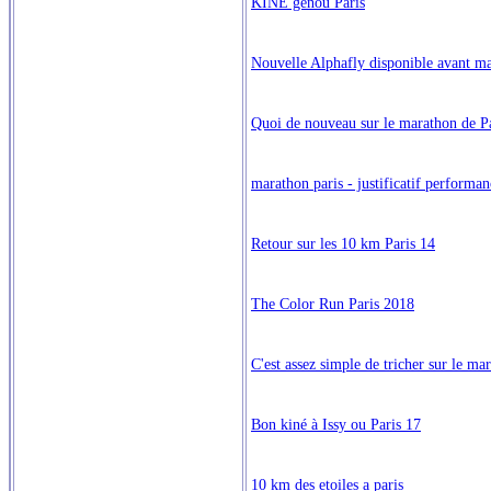
KINE genou Paris
Nouvelle Alphafly disponible avant ma
Quoi de nouveau sur le marathon de P
marathon paris - justificatif performan
Retour sur les 10 km Paris 14
The Color Run Paris 2018
C'est assez simple de tricher sur le ma
Bon kiné à Issy ou Paris 17
10 km des etoiles a paris