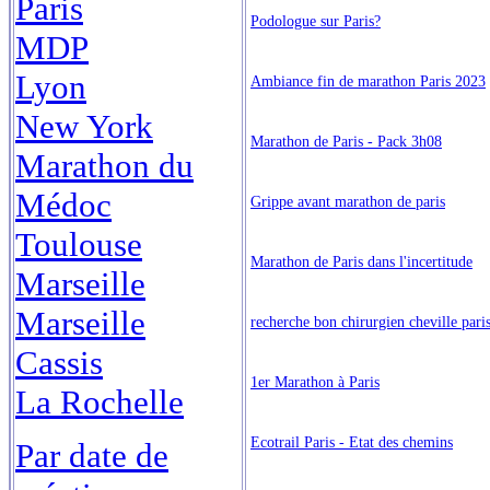
Paris
Podologue sur Paris?
MDP
Lyon
Ambiance fin de marathon Paris 2023
New York
Marathon de Paris - Pack 3h08
Marathon du
Médoc
Grippe avant marathon de paris
Toulouse
Marathon de Paris dans l'incertitude
Marseille
Marseille
recherche bon chirurgien cheville pari
Cassis
1er Marathon à Paris
La Rochelle
Ecotrail Paris - Etat des chemins
Par date de