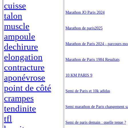
cuisse
Marathon JO Paris 2024
talon
muscle
Marathon de paris2025
ampoule
Marathon de Paris 2024 - parcours mo
dechirure
elongation
Marathon de Paris 1984 Resultats
contracture
aponévrose
10 KM PARIS 9
point de côté
Semi de Paris et 10k adidas
crampes
tendinite
Semi marathon de Paris changement s
tfl
Semi de paris demain : quelle tenue ?