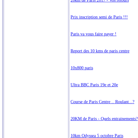
Prix inscription semi de Paris !!!
Paris va vous faire payer !
Report des 10 kms de paris centre
10x800 paris
Ultra BBC Paris 19e et 20e
Course de Paris Centre .. Roulant...?
20KM de Paris - Quels entrainements?
10km Odyssea 5 octobre Paris