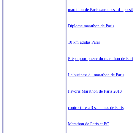
marathon de Paris sans dossard : possi
Diplome marathon de Paris
10 km adidas Paris
Prépa pour passer du marathon de Pari
Le business du marathon de Paris
Favoris Marathon de Paris 2018
contracture à 3 semaines de Paris
Marathon de Paris et FC