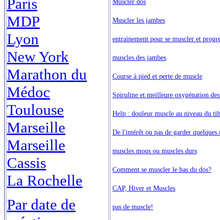
Paris
Muscler dos
MDP
Muscler les jambes
Lyon
entrainement pour se muscler et progre
New York
muscles des jambes
Marathon du
Course à pied et perte de muscle
Médoc
Spiruline et meilleure oxygénation de
Toulouse
Help : douleur muscle au niveau du tib
Marseille
De l'intérêt ou pas de garder quelques 
Marseille
muscles mous ou muscles durs
Cassis
Comment se muscler le bas du dos?
La Rochelle
CAP, Hiver et Muscles
Par date de
pas de muscle!