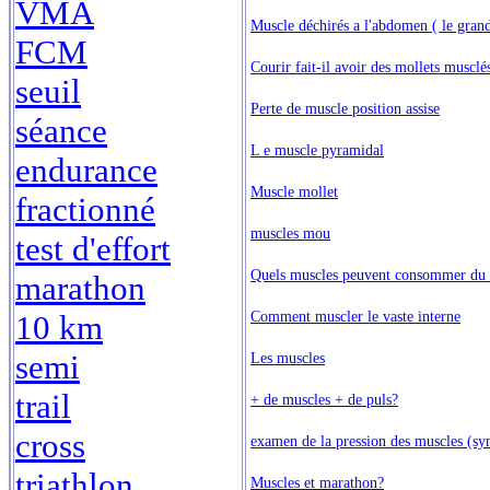
VMA
Muscle déchirés a l'abdomen ( le grand
FCM
Courir fait-il avoir des mollets musclé
seuil
Perte de muscle position assise
séance
L e muscle pyramidal
endurance
Muscle mollet
fractionné
muscles mou
test d'effort
Quels muscles peuvent consommer du la
marathon
Comment muscler le vaste interne
10 km
semi
Les muscles
trail
+ de muscles + de puls?
cross
examen de la pression des muscles (sy
triathlon
Muscles et marathon?