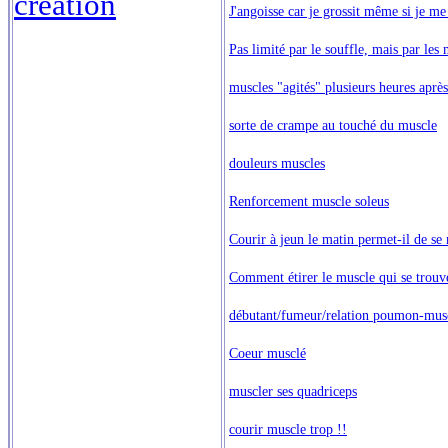
création
J'angoisse car je grossit même si je me
Pas limité par le souffle, mais par les 
muscles "agités" plusieurs heures après 
sorte de crampe au touché du muscle
douleurs muscles
Renforcement muscle soleus
Courir à jeun le matin permet-il de se
Comment étirer le muscle qui se trouve
débutant/fumeur/relation poumon-mus
Coeur musclé
muscler ses quadriceps
courir muscle trop !!