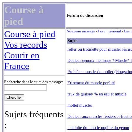
Course à
Forum de discussion
pied
Course à pied
Nouveau message
-
Forum général
-
Les 
Sujet
Vos records
roller ou trotinette pour muscler les is
Courir en
Douleur genoux menisque ? Muscle? 
France
Problème muscle du mollet (élongatio
Recherche dans le sujet des messages
Etirement du muscle poplité
taux de graisse/ % en eau et muscle
mollet muscler
Sujets fréquents
Douleur aux muscles fessiers et fracti
:
tendinite du muscle poplite du genou