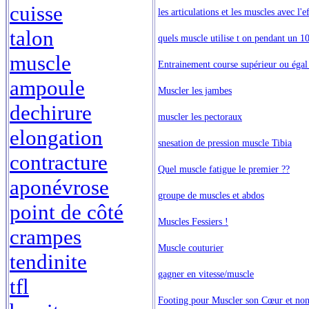
cuisse
les articulations et les muscles avec l'e
talon
quels muscle utilise t on pendant un 
muscle
Entrainement course supérieur ou éga
ampoule
Muscler les jambes
dechirure
muscler les pectoraux
elongation
snesation de pression muscle Tibia
contracture
Quel muscle fatigue le premier ??
aponévrose
groupe de muscles et abdos
point de côté
Muscles Fessiers !
crampes
Muscle couturier
tendinite
gagner en vitesse/muscle
tfl
Footing pour Muscler son Cœur et non