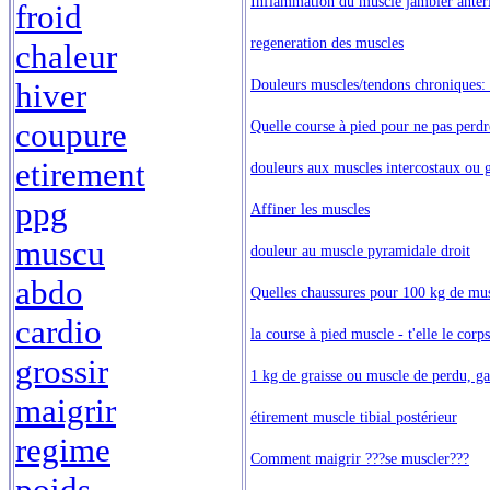
Inflammation du muscle jambier antéri
froid
regeneration des muscles
chaleur
Douleurs muscles/tendons chroniques: 
hiver
coupure
Quelle course à pied pour ne pas perd
etirement
douleurs aux muscles intercostaux ou g
ppg
Affiner les muscles
muscu
douleur au muscle pyramidale droit
abdo
Quelles chaussures pour 100 kg de mu
cardio
la course à pied muscle - t'elle le corps
grossir
1 kg de graisse ou muscle de perdu, g
maigrir
étirement muscle tibial postérieur
regime
Comment maigrir ???se muscler???
poids