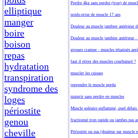
Perdre 4kg sans perdre (trop) de muscl
elliptique
poids-prise de muscle 17 ans
manger
Douleur au muscle jambier antérieur d
boire
Douleur au muscle jambier antérieur :
boison
grosses crampe - muscles tétanisés apr
repas
faut il etirer des muscles courbaturé ?
hydratation
muscler les cuisses
transpiration
reprendre le muscle perdu
syndrome des
maigrir sans perdre en muscles
loges
périostite
Muscle soléaire enflammé, quel délais
genou
fractionné trop rapide ou jambes pas a
cheville
Périostite ou pas (douleur sur muscle e