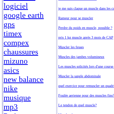
logiciel
je me suis claque un muscle dans les cu
google earth
Rameur pour se muscler
gps
Perdre du poids en muscle, possible ?
timex
pris 1 kg muscle après 3 mois de CAP
compex
Muscler les fesses
chaussures
Muscles des jambes volumineux
mizuno
Les muscles solicités lors d'une course
asics
Muscler la sangle abdominale
new balance
quel exercice pour remuscler un quadri
nike
musique
Foulée aerienne pour des muscles fins
mp3
Le tendon de quel muscle?