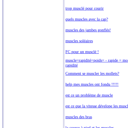
trop musclé pour courir
quels muscles avec la cap?
muscles des jambes gonflés!
muscles soléaires
FC pour un musclé !
muscle=rapidité=poids= - rapide = moi
rapidité
Comment se muscler les mollets?
help mes muscles ont fondu !!!!!
est ce un problème de muscle
est ce que la vitesse dévelope les musc
muscles des bras
la course à pied et les muscles