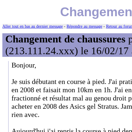
Changement
Aller tout en bas au dernier message
-
Répondre au message
-
Retour au forum
Changement de chaussures
p
(213.111.24.xxx) le 16/02/17
Bonjour,
Je suis débutant en course à pied. J'ai pr
en 2008 et faisait mon 10km en 1h. J'ai en
fractionné et résultat mal au genou droit pu
acheter en 2008 des Asics gel Stratus. Ja
rien avec.
Aujourd'hui j'ai repris la course à pied d